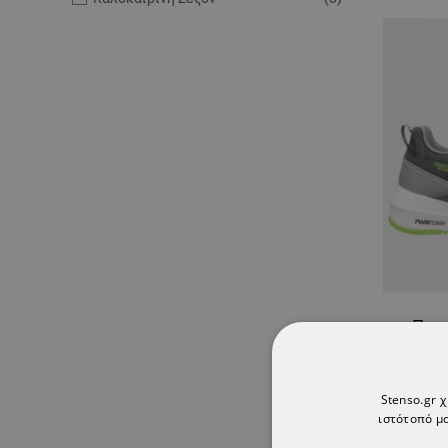
Παπ
SLID
Stenso.gr 
ιστότοπό μα