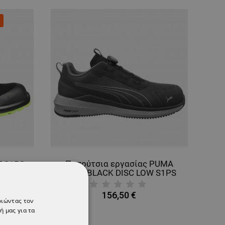
Παπούτσια εργασίας PUMA
T S1PS
SLIDE BLACK DISC LOW S1PS
N
ESD FO HRO SR
156,50 €
οιώντας τον
ή μας για τα