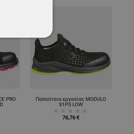
ΌΤΗΤΑΣ
CE PRO
Παπούτσια εργασίας MODULO
SD
S1PS LOW
76,76 €