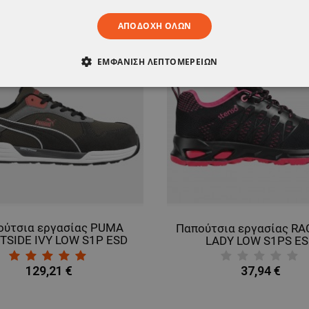
ΑΠΟΔΟΧΉ ΌΛΩΝ
ΕΜΦΆΝΙΣΗ ΛΕΠΤΟΜΕΡΕΙΏΝ
ΑΊΤΗΤΑ
ΑΠΌΔΟΣΗΣ
ΣΤΌΧΕΥΣΗΣ
ΛΕΙΤΟΥΡΓΙΚ
ΈΝΑ
ούτσια εργασίας PUMA
Παπούτσια εργασίας RA
TSIDE IVY LOW S1P ESD
LADY LOW S1PS E
HRO SRC
129,21 €
37,94 €