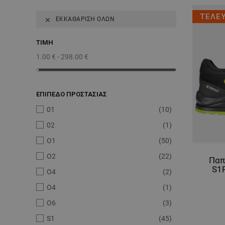
ΤΕΛΕ
ΕΚΚΑΘΆΡΙΣΗ ΌΛΩΝ

ΤΙΜΉ
1.00 € - 298.00 €
ΕΠΙΠΕΔΟ ΠΡΟΣΤΑΣΙΑΣ
01
(10)
02
(1)
O1
(50)
O2
(22)
Παπ
S1
O4
(2)
O4
(1)
O6
(3)
S1
(45)