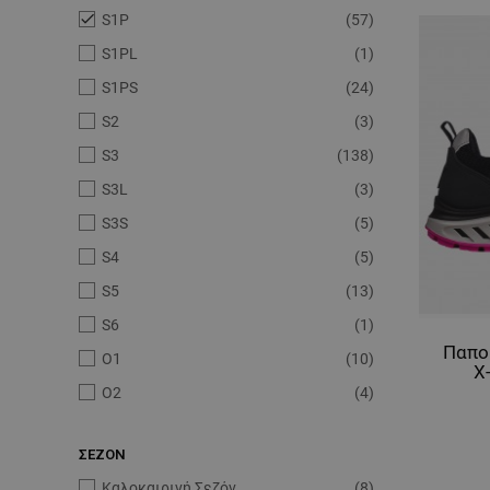

S1P
(57)
S1PL
(1)
S1PS
(24)
S2
(3)
S3
(138)
S3L
(3)
S3S
(5)
S4
(5)
S5
(13)
S6
(1)
Παπο
О1
(10)
X
О2
(4)
ΣΕΖΟΝ
Καλοκαιρινή Σεζόν
(8)