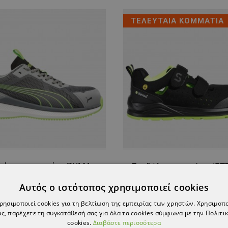
ΤΕΛΕΥΤΑΙΑ ΚΟΜΜΑΤΙΑ
ούτσια εργασίας PUMA
Σανδάλια εργασίας JET
E GREY/GREEN S1PS ESD
ESD BLACK/GREE
FO HRO SR
Αυτός ο ιστότοπος χρησιμοποιεί cookies
136,65 €
47,49 €
χρησιμοποιεί cookies για τη βελτίωση της εμπειρίας των χρηστών. Χρησιμοπ
ς, παρέχετε τη συγκατάθεσή σας για όλα τα cookies σύμφωνα με την Πολιτικ
cookies.
Διαβάστε περισσότερα