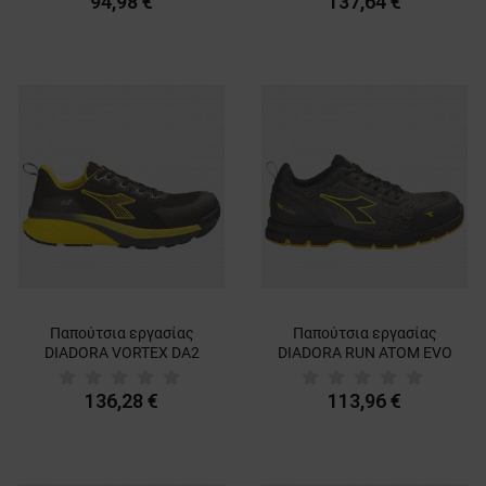
94,98 €
137,64 €
Παπούτσια εργασίας
Παπούτσια εργασίας
DIADORA VORTEX DA2
DIADORA RUN ATOM EVO
LOW S3S SC SR HRO ESD
LOW S3S SC FO SR ESD
BLACK/YELLOW
GREY/BLACK
136,28 €
113,96 €