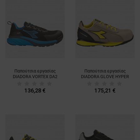
Παπούτσια εργασίας
Παπούτσια εργασίας
DIADORA VORTEX DA2
DIADORA GLOVE HYPER
LOW S3S SC SR HRO ESD
LOW S3S FO HRO SR ESD
BLACK/BLUE
BEIGE
136,28 €
175,21 €