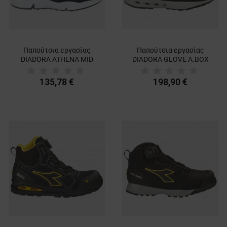
Παπούτσια εργασίας
Παπούτσια εργασίας
DIADORA ATHENA MID
DIADORA GLOVE A.BOX
S3L FO SR ESD
PRO S3S FO SR HRO ESD
BLACK
135,78 €
198,90 €