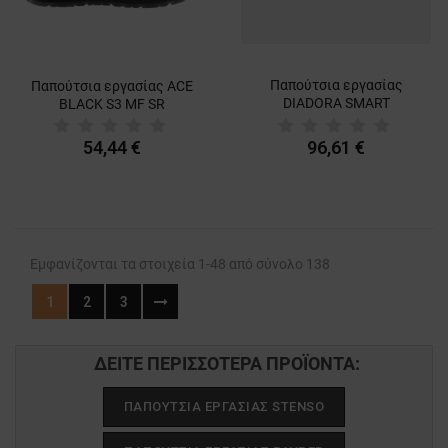
Παπούτσια εργασίας
Παπούτσια εργασίας ACE
DIADORA SMART
BLACK S3 MF SR
SOFTBOX LOW S3L FO SR
ESD
54,44 €
96,61 €
Εμφανίζονται τα στοιχεία 1-48 από σύνολο 138
1
2
3
ΔΕΊΤΕ ΠΕΡΙΣΣΌΤΕΡΑ ΠΡΟΪΌΝΤΑ:
ΠΑΠΟΎΤΣΙΑ ΕΡΓΑΣΊΑΣ STENSO