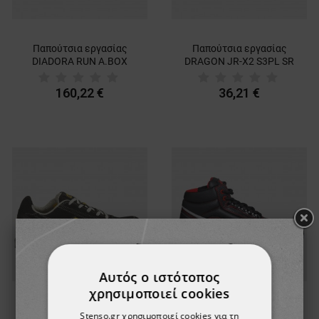
Παπούτσια εργασίας
Παπούτσια εργασίας
DIADORA RUN A.BOX
DRAGON JR-X2 S3PL SR
MSTR BOA LOW S3S FO
ALPHA
SR SC ESD BLACK/GREY
160,22 €
36,21 €
Αυτός ο ιστότοπος
χρησιμοποιεί cookies
Παπούτσια εργασίας
Παπούτσια εργασίας
Stenso.gr χρησιμοποιεί cookies για τη