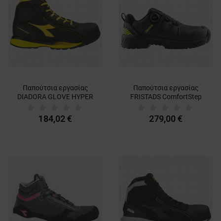
Παπούτσια εργασίας
Παπούτσια εργασίας
DIADORA GLOVE HYPER
FRISTADS ComfortStep
MID S3S FO HRO SR ESD
S3S ESD GREY/YELLOW
BLACK
184,02 €
279,00 €