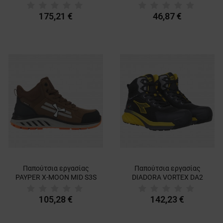
LOW S3S FO HRO SR ESD
DARK GREY
175,21 €
46,87 €
Παπούτσια εργασίας
Παπούτσια εργασίας
PAYPER X-MOON MID S3S
DIADORA VORTEX DA2
FO SR ESD CHOCO
MID S3S SC SR HRO ESD
SPRITZ
105,28 €
142,23 €