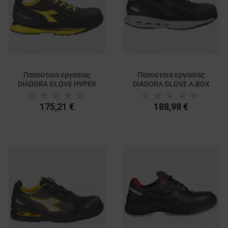
Παπούτσια εργασίας
Παπούτσια εργασίας
DIADORA GLOVE HYPER
DIADORA GLOVE A.BOX
LOW S3S FO HRO SR ESD
LOW PRO S3S FO SR HRO
BLACK
ESD BLACK
175,21 €
188,98 €