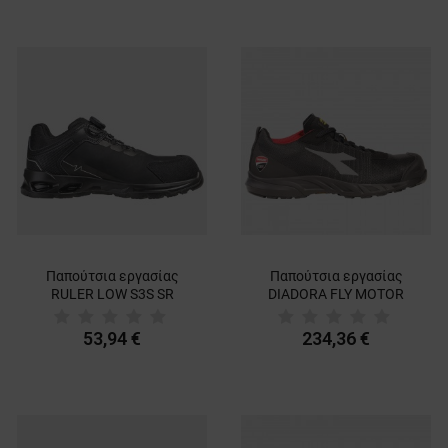
Παπούτσια εργασίας
Παπούτσια εργασίας
RULER LOW S3S SR
DIADORA FLY MOTOR
BLACK
MTX LOW S3L FO SR HRO
SC ESD
53,94 €
234,36 €