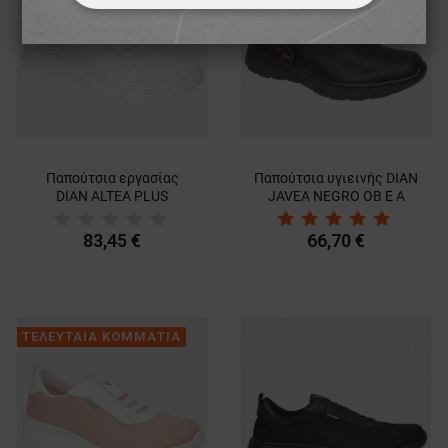
ΑΠΟΛΎΤΩΣ ΑΠΑΡΑΊΤΗΤΑ
ΑΠΌΔΟΣΗΣ
ΣΤΌΧΕΥΣΗΣ
ΛΕΙΤΟΥΡΓΙΚΌΤΗΤΑΣ
ΜΗ ΤΑΞΙΝΟΜΗΜΈΝΑ
Παπούτσια εργασίας
Παπούτσια υγιεινής DIAN
DIAN ALTEA PLUS
JAVEA NEGRO OB E A
BLANCO O1 SRC
SRC
83,45 €
66,70 €
ΤΕΛΕΥΤΑΙΑ ΚΟΜΜΑΤΙΑ