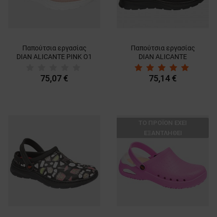
Παπούτσια εργασίας
Παπούτσια εργασίας
DIAN ALICANTE PINK O1
DIAN ALICANTE
FO SRC 3537
BLACK/RED O1 FO SRC
3535
75,07 €
75,14 €
ТΟ ΠΡΟΪΌΝ ΈΧΕΙ
ΕΞΑΝΤΛΗΘΕΊ