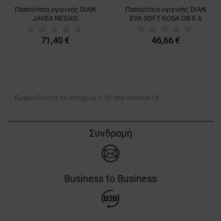
Παπούτσια υγιεινής DIAN
Παπούτσια υγιεινής DIAN
JAVEA NEGRO
EVA SOFT ROSA OB E A
ESTAMPADO OB E A SRC
SRC
71,40 €
46,66 €
Εμφανίζονται τα στοιχεία 1-16 από σύνολο 16
Συνδρομή
Business to Business