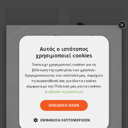
Αυτός ο ιστότοπος
χρησιμοποιεί cookies
Stenso.gr χρησιμοποιεί cookies για τη
βελτίωση της εμπειρίας των χρηστών.
Παπούτσια υγιεινής DIAN
Παπούτσια υγιεινής DIAN
Χρησιμοποιώντας τον ιστότοπό μας, παρέχετε
JAVEA BLANCO OB E A
JAVEA BLANCO
τη συγκατάθεσή σας για όλα τα cookies
SRC
ESTAMPADO OB E A FO
σύμφωνα με την Πολιτική μας για τα cookies.
SRC
66,69 €
71,40 €
Διαβάστε περισσότερα
ΑΠΟΔΟΧΉ ΌΛΩΝ
ΕΜΦΆΝΙΣΗ ΛΕΠΤΟΜΕΡΕΙΏΝ