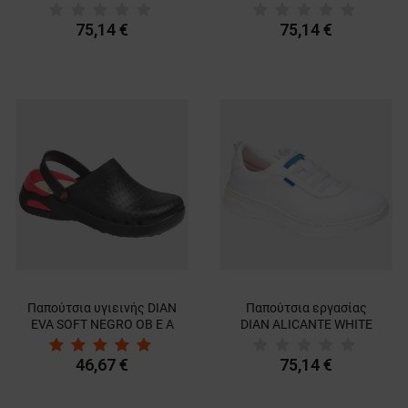
GREY/WHITE O1 FO SRC
BLUE/WHITE O1 FO SRC
3533
3534
75,14 €
75,14 €
Παπούτσια υγιεινής DIAN
Παπούτσια εργασίας
EVA SOFT NEGRO OB E A
DIAN ALICANTE WHITE
SRC
O1 FO SRC 3531
46,67 €
75,14 €