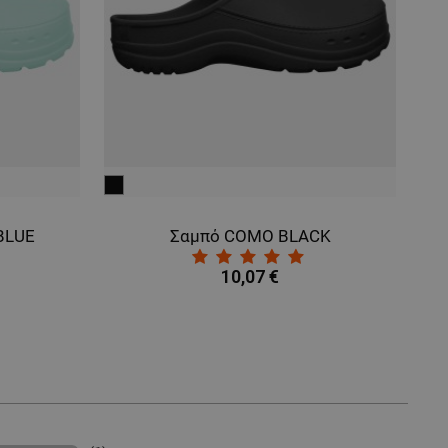
μαύρο
μα
BLUE
Σαμπό COMO BLACK
10,07 €