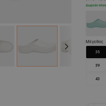
Δωρεάν απο
Μέγεθος
Next
35
39
43