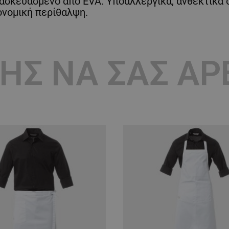
ασκευασμένο από EVA. Υποαλλεργικά, ανθεκτικά σ
ονομική περίθαλψη.
ΣΗΣ ΝΑ ΣΑΣ Α