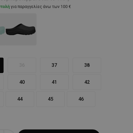
στολή
για παραγγελίες άνω των 100 €
36
37
38
40
41
42
44
45
46