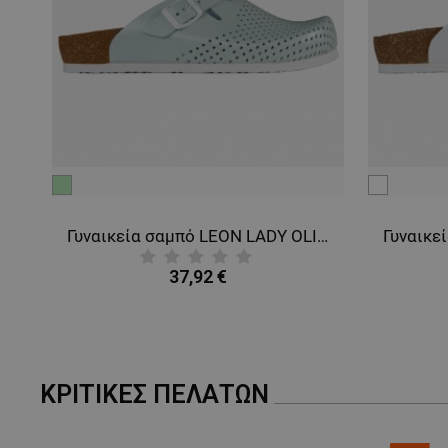
πράσινο
λευκό
μαργαριταρί
EON MAN WHITE
Γυναικεία σαμπό LEON LADY OLIVE GREEN
37,92 €
ΚΡΙΤΙΚΈΣ ΠΕΛΑΤΏΝ