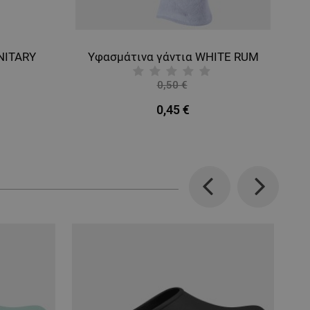
NITARY
Υφασμάτινα γάντια WHITE RUM
0,50 €
-9%
0,45 €
Previous
Next