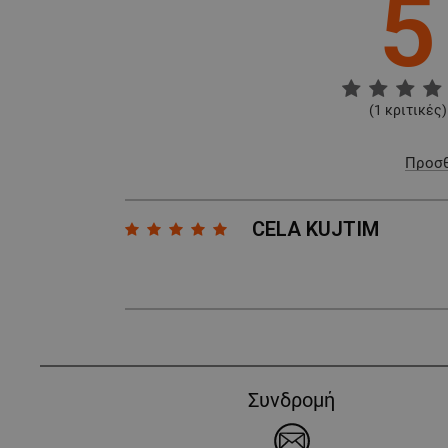
5
(
1
κριτικές)
Προσθ
CELA KUJTIM
Συνδρομή