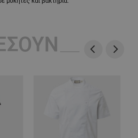
ε μύκητες και βακτήρια.
ΡΈΣΟΥΝ
Previous
Next