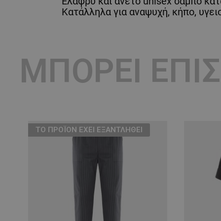
Ελαφρύ και άνετο unisex σαμπό κατ
Κατάλληλα για αναψυχή, κήπο, υγει
ΜΠΟΡΕΊ ΕΠΊ
ТΟ ΠΡΟΪΌΝ ΈΧΕΙ ΕΞΑΝΤΛΗΘΕΊ