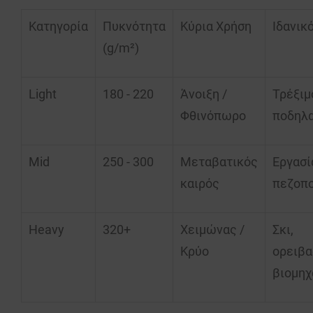
Κατηγορία
Πυκνότητα
Κύρια Χρήση
Ιδανικό
(g/m²)
Light
180 - 220
Άνοιξη /
Τρέξιμ
Φθινόπωρο
ποδηλα
Mid
250 - 300
Μεταβατικός
Εργασί
καιρός
πεζοπο
Heavy
320+
Χειμώνας /
Σκι
,
Κρύο
ορειβα
βιομηχ