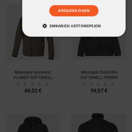
ΑΠΟΔΟΧΉ ΌΛΩΝ
ΕΜΦΆΝΙΣΗ ΛΕΠΤΟΜΕΡΕΙΏΝ
ΑΠΟΛΎΤΩΣ ΑΠΑΡΑΊΤΗΤΑ
ΑΠΌΔΟΣΗΣ
ΣΤΌΧΕΥΣΗΣ
ΛΕΙΤΟΥΡΓΙΚΌΤΗΤΑΣ
Μπουφάν εργασίας
Μπουφάν DIADORA
KLARBO SOFTSHELL
SOFTSHELL HYBRID
ΜΗ ΤΑΞΙΝΟΜΗΜΈΝΑ
WINTER
Softshell
BROWN/BLACK/ORANGE
60,02 €
99,57 €