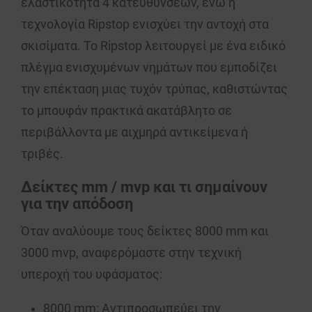
ελαστικότητα 4 κατευθύνσεων, ενώ η
τεχνολογία
Ripstop
ενισχύει την αντοχή στα
σκισίματα. Το Ripstop λειτουργεί με ένα ειδικό
πλέγμα ενισχυμένων νημάτων που εμποδίζει
την επέκταση μιας τυχόν τρύπας, καθιστώντας
το
μπουφάν
πρακτικά ακατάβλητο σε
περιβάλλοντα με αιχμηρά αντικείμενα ή
τριβές.
Δείκτες mm / mvp και τι σημαίνουν
για την απόδοση
Όταν αναλύουμε τους δείκτες
8000
mm
και
3000
mvp
, αναφερόμαστε στην τεχνική
υπεροχή του υφάσματος:
8000 mm
: Αντιπροσωπεύει την