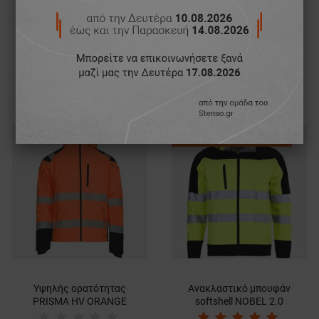
Μπουφάν εργασίας
Υψηλής ορατότητας
NOBEL PRO 2.0 HV
PRISMA HV YELLOW
ORANGE
Μπουφάν softshell
34,97 €
63,49 €
ΤΕΛΕΥΤΑΙΑ ΚΟΜΜΑΤΙΑ
Υψηλής ορατότητας
Ανακλαστικό μπουφάν
PRISMA HV ORANGE
softshell NOBEL 2.0
Μπουφάν softshell
YELLOW