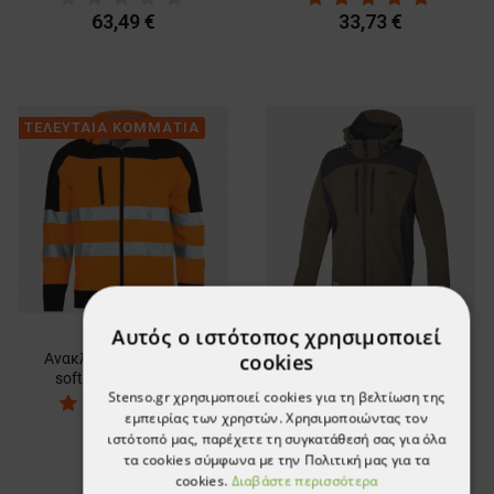
63,49 €
33,73 €
ΤΕΛΕΥΤΑΙΑ ΚΟΜΜΑΤΙΑ
Αυτός ο ιστότοπος χρησιμοποιεί
cookies
Ανακλαστικό μπουφάν
Μπουφάν εργασίας
softshell NOBEL 2.0
KLARBO SOFTSHELL
Stenso.gr χρησιμοποιεί cookies για τη βελτίωση της
ORANGE
WINTER BROWN/BLACK
εμπειρίας των χρηστών. Χρησιμοποιώντας τον
33,73 €
60,02 €
ιστότοπό μας, παρέχετε τη συγκατάθεσή σας για όλα
τα cookies σύμφωνα με την Πολιτική μας για τα
cookies.
Διαβάστε περισσότερα