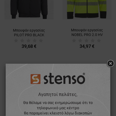
Μπουφάν εργασίας
Μπουφάν εργασίας
NOBEL PRO 2.0 HV
PILOT PRO BLACK
YELLOW
39,68 €
34,97 €