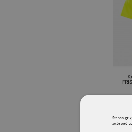
Κ
FRI
Stenso.gr 
ιστότοπό μα
Εμφανίζ