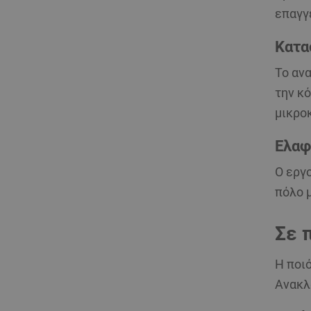
επαγγ
Κατα
Το αν
την κό
μικρο
Ελαφ
Ο εργ
πόλο
μ
Σε 
Η ποι
Ανακλ