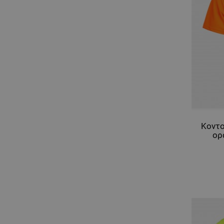
Κοντο
ορ