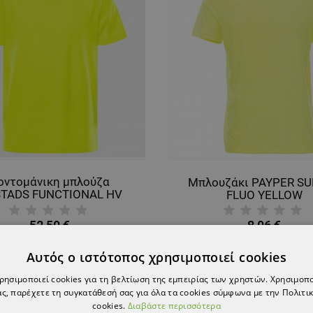
οντομάνικη μπλούζα
Μπλουζάκι PAYPER S
STADS FUNCTIONAL HV
FLUO YELLOW
YELLOW
52,50 €
8,06 €
Αυτός ο ιστότοπος χρησιμοποιεί cookies
χρησιμοποιεί cookies για τη βελτίωση της εμπειρίας των χρηστών. Χρησιμοπ
ς, παρέχετε τη συγκατάθεσή σας για όλα τα cookies σύμφωνα με την Πολιτικ
cookies.
Διαβάστε περισσότερα
ονται τα στοιχεία 1-11 από