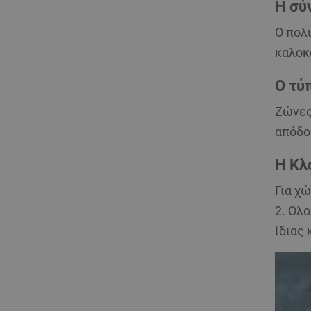
Η σύ
Ο πολ
καλοκ
Ο τύ
Ζώνες 
απόδο
Η Κλ
Για χ
2
. Ολ
ίδιας 