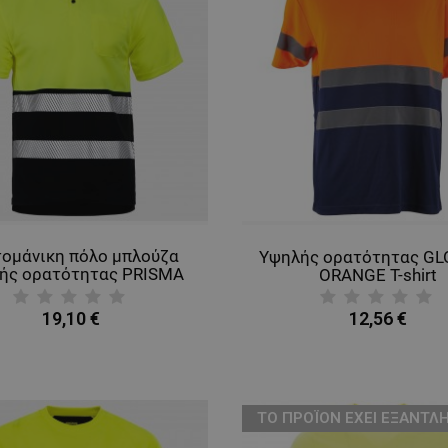
ομάνικη πόλο μπλούζα
Υψηλής ορατότητας G
ής ορατότητας PRISMA
ORANGE T-shirt
HV YELLOW/BLACK
19,10 €
12,56 €
ТΟ ΠΡΟΪΌΝ ΈΧΕΙ ΕΞΑΝΤΛΗ