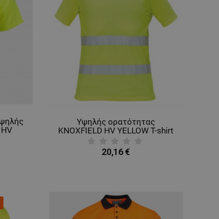
υψηλής
Υψηλής ορατότητας
 HV
KNOXFIELD HV YELLOW T-shirt
20,16 €