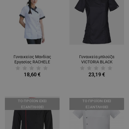
Γυναικείος Μανδίας
Γυναικεία μπλούζα
Εργασίας RACHELE
VICTORIA BLACK
18,60 €
23,19 €
ТΟ ΠΡΟΪΌΝ ΈΧΕΙ
ТΟ ΠΡΟΪΌΝ ΈΧΕΙ
ΕΞΑΝΤΛΗΘΕΊ
ΕΞΑΝΤΛΗΘΕΊ