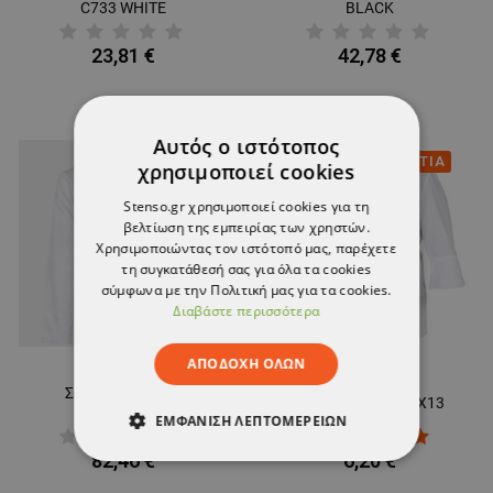
C733 WHITE
BLACK
23,81 €
42,78 €
Αυτός ο ιστότοπος
ΤΕΛΕΥΤΑΙΑ ΚΟΜΜΑΤΙΑ
χρησιμοποιεί cookies
Stenso.gr χρησιμοποιεί cookies για τη
βελτίωση της εμπειρίας των χρηστών.
Χρησιμοποιώντας τον ιστότοπό μας, παρέχετε
τη συγκατάθεσή σας για όλα τα cookies
σύμφωνα με την Πολιτική μας για τα cookies.
Διαβάστε περισσότερα
ΑΠΟΔΟΧΉ ΌΛΩΝ
Σακάκι κουζίνας
Σακάκι κουζίνας X13
EMANUEL
ΕΜΦΆΝΙΣΗ ΛΕΠΤΟΜΕΡΕΙΏΝ
82,46 €
6,20 €
ΑΠΟΛΎΤΩΣ ΑΠΑΡΑΊΤΗΤΑ