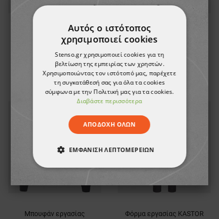
Αυτός ο ιστότοπος
Παντελόνι εργασίας
χρησιμοποιεί cookies
Φόρμα εργασίας KASTOR
KASTOR
Stenso.gr χρησιμοποιεί cookies για τη
22,94 €
28,27 €
βελτίωση της εμπειρίας των χρηστών.
Χρησιμοποιώντας τον ιστότοπό μας, παρέχετε
τη συγκατάθεσή σας για όλα τα cookies
σύμφωνα με την Πολιτική μας για τα cookies.
Διαβάστε περισσότερα
ΑΠΟΔΟΧΉ ΌΛΩΝ
ΕΜΦΆΝΙΣΗ ΛΕΠΤΟΜΕΡΕΙΏΝ
ΑΠΟΛΎΤΩΣ ΑΠΑΡΑΊΤΗΤΑ
ΑΠΌΔΟΣΗΣ
ΣΤΌΧΕΥΣΗΣ
Μπουφάν εργασίας
Φόρμα εργασίας KASTOR
ΛΕΙΤΟΥΡΓΙΚΌΤΗΤΑΣ