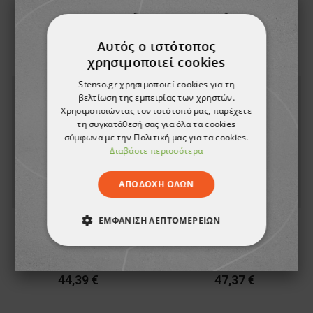
37,20 €
36,21 €
Αυτός ο ιστότοπος
χρησιμοποιεί cookies
Stenso.gr χρησιμοποιεί cookies για τη
βελτίωση της εμπειρίας των χρηστών.
Χρησιμοποιώντας τον ιστότοπό μας, παρέχετε
τη συγκατάθεσή σας για όλα τα cookies
σύμφωνα με την Πολιτική μας για τα cookies.
Διαβάστε περισσότερα
ΑΠΟΔΟΧΉ ΌΛΩΝ
ΕΜΦΆΝΙΣΗ ΛΕΠΤΟΜΕΡΕΙΏΝ
Γυναικεία ίσια φούστα
Γυναικεία ίσια φούστα
AGRESIV
SALINЕ
ΑΠΟΛΎΤΩΣ ΑΠΑΡΑΊΤΗΤΑ
44,39 €
47,37 €
ΑΠΌΔΟΣΗΣ
ΣΤΌΧΕΥΣΗΣ