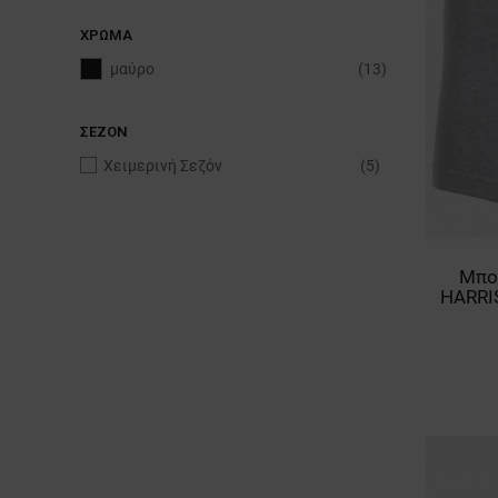
ΧΡΏΜΑ
μαύρο
(13)
ΣΕΖΟΝ
Χειμερινή Σεζόν
(5)
Μπο
HARRI