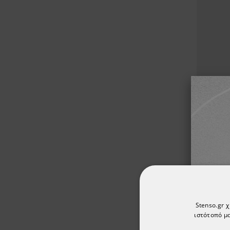
Ισοθε
THERM
Stenso.gr 
ιστότοπό μα