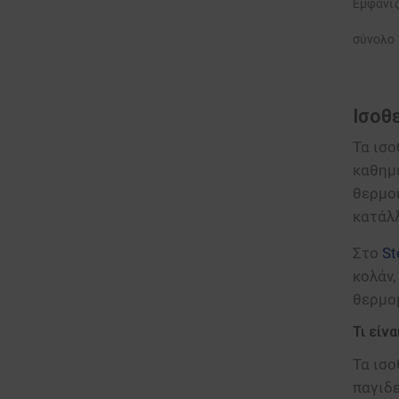
Εμφανίζ
σύνολο 
Ισοθ
Τα ισ
καθημε
θερμοκ
κατάλλ
Στο
St
κολάν,
θερμο
Τι είν
Τα ισο
παγιδε