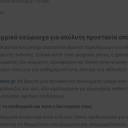
ονται τα στοιχεία 1-16 από
16
ερμικά εσώρουχα για απόλυτη προστασία απ
οθερμικά εσώρουχα αποτελούν βασικό συμπλήρωμα για κ
ρινής ένδυσης. Ειδικά κατά τους ψυχρούς μήνες, η χρήση
ρασίας του σώματος, προσφέροντας άνεση στην κίνηση κ
ηλα τόσο για την καθημερινότητα, όσο και για άθληση ή
enso.gr
, θα βρείτε μια προσεκτικά επιλεγμένη γκάμα από
 μπλούζες και σετ, όλα σχεδιασμένα με εργονομία, ανθε
μόνωσης υψηλών επιδόσεων.
αι τα ισοθερμικά και ποια η λειτουργία τους;
θερμικά εσώρουχα είναι ειδικού τύπου, σχεδιασμένα για
ύοντας τη θερμότητα του σώματος και απομακρύνοντας τ