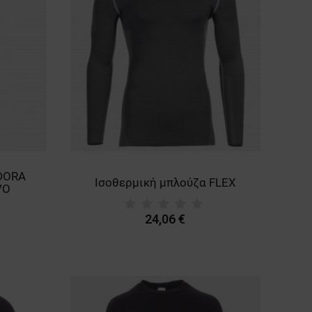
ADORA
Ισοθερμική μπλούζα FLEX
VO
24,06 €