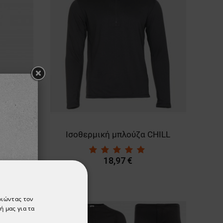
ILL
Ισοθερμική μπλούζα CHILL
18,97 €
οιώντας τον
ή μας για τα