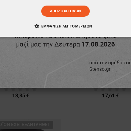
ΑΠΟΔΟΧΉ ΌΛΩΝ
ΕΜΦΆΝΙΣΗ ΛΕΠΤΟΜΕΡΕΙΏΝ
ΑΊΤΗΤΑ
ΑΠΌΔΟΣΗΣ
ΣΤΌΧΕΥΣΗΣ
ΛΕΙΤΟΥΡΓΙΚ
ΈΝΑ
ερμική μπλούζα LOVELL
Ισοθερμικό κολάν LO
18,35 €
17,61 €
ΟΪΌΝ ΈΧΕΙ ΕΞΑΝΤΛΗΘΕΊ