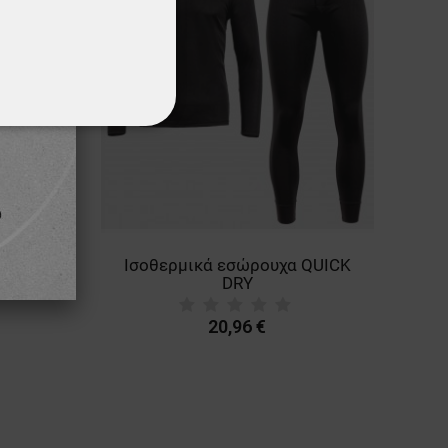
ΌΤΗΤΑΣ
Ισοθερμικά εσώρουχα QUICK
VELL
DRY
20,96 €