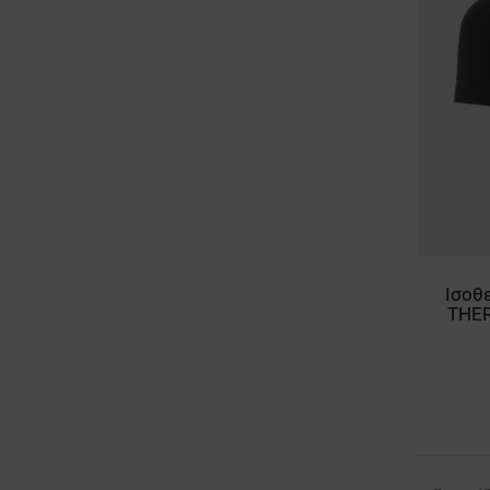
Ισοθ
THER