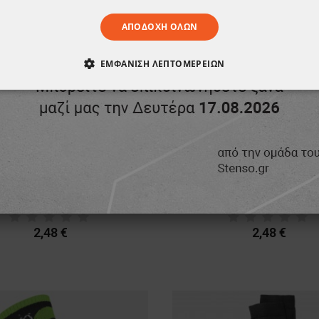
ΑΠΟΔΟΧΉ ΌΛΩΝ
ΕΜΦΆΝΙΣΗ ΛΕΠΤΟΜΕΡΕΙΏΝ
ΑΊΤΗΤΑ
ΑΠΌΔΟΣΗΣ
ΣΤΌΧΕΥΣΗΣ
ΛΕΙΤΟΥΡΓΙΚ
ΈΝΑ
Κάλτσες STENSO
Κάλτσες STENSO
2,48 €
2,48 €