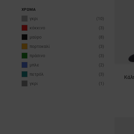
ΧΡΏΜΑ
γκρι
(10)
κόκκινο
(3)
μαύρο
(8)
πορτοκαλί
(3)
πράσινο
(3)
μπλε
(2)
πετρόλ
(3)
Κάλ
γκρι
(1)