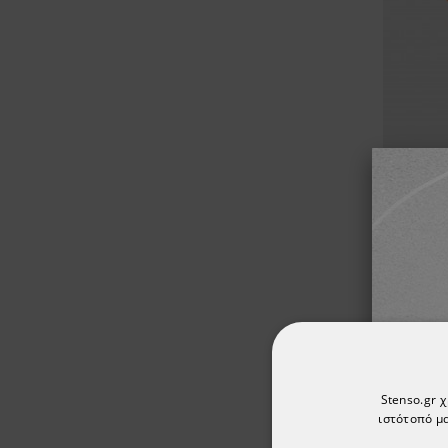
Κάλ
Stenso.gr 
ιστότοπό μα