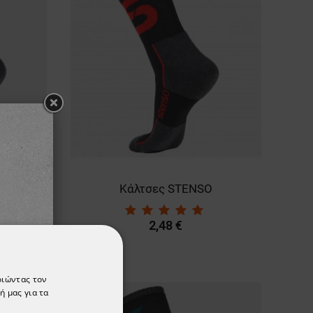
OLOR
Κάλτσες STENSO
2,48 €
οιώντας τον
ή μας για τα