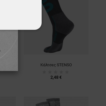
ΌΤΗΤΑΣ
Κάλτσες STENSO
2,48 €