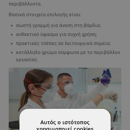
περιβάλλοντα.
Βασικά στοιχεία επιλογής είναι:
σωστή γραμμή για άνεση στη βάρδια;
ανθεκτικό ύφασμα για συχνή χρήση;
πρακτικές τσέπες σε λειτουργικά σημεία;
κατάλληλο χρώμα σύμφωνα με το περιβάλλον
εργασίας.
Αυτός ο ιστότοπος
χρησιμοποιεί cookies