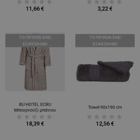
11,66 €
3,22 €
ТΟ ΠΡΟΪΌΝ ΈΧΕΙ
ТΟ ΠΡΟΪΌΝ ΈΧΕΙ
ΕΞΑΝΤΛΗΘΕΊ
ΕΞΑΝΤΛΗΘΕΊ
BU HOTEL ECRU
Towel 90x190 cm
Μπουρνούζι μπάνιου
18,39 €
12,56 €