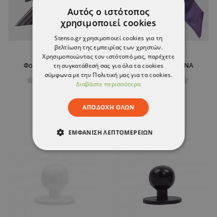
Αυτός ο ιστότοπος
χρησιμοποιεί cookies
Stenso.gr χρησιμοποιεί cookies για τη
βελτίωση της εμπειρίας των χρηστών.
Χρησιμοποιώντας τον ιστότοπό μας, παρέχετε
Φουλάρι ARMANDO
Φουλάρι KREMONA
τη συγκατάθεσή σας για όλα τα cookies
σύμφωνα με την Πολιτική μας για τα cookies.
Διαβάστε περισσότερα
6,20 €
6,45 €
ΑΠΟΔΟΧΉ ΌΛΩΝ
ΕΜΦΆΝΙΣΗ ΛΕΠΤΟΜΕΡΕΙΏΝ
ΑΠΟΛΎΤΩΣ ΑΠΑΡΑΊΤΗΤΑ
ΑΠΌΔΟΣΗΣ
ΣΤΌΧΕΥΣΗΣ
ΛΕΙΤΟΥΡΓΙΚΌΤΗΤΑΣ