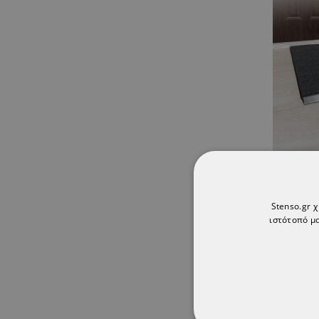
Stenso.gr 
ιστότοπό μα
ТΟ ΠΡ