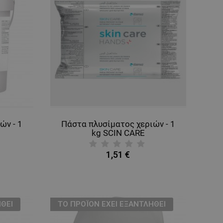
ών - 1
Πάστα πλυσίματος χεριών - 1
kg SCIN CARE
1,51 €
ΘΕΊ
ТΟ ΠΡΟΪΌΝ ΈΧΕΙ ΕΞΑΝΤΛΗΘΕΊ