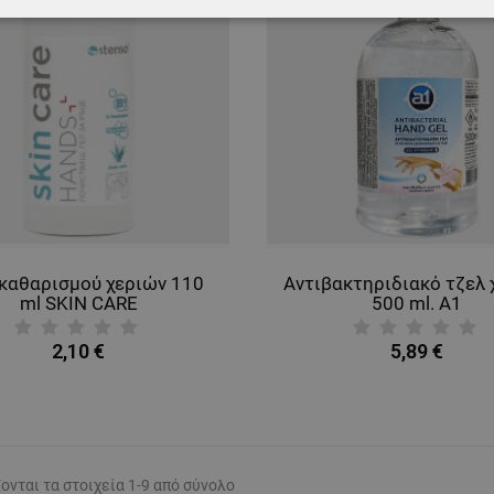
ΑΊΤΗΤΑ
ΑΠΌΔΟΣΗΣ
ΣΤΌΧΕΥΣΗΣ
ΛΕΙΤΟΥΡΓΙΚ
ΈΝΑ
 καθαρισμού χεριών 110
Αντιβακτηριδιακό τζελ 
ml SKIN CARE
500 ml. A1
2,10 €
5,89 €
ονται τα στοιχεία 1-9 από σύνολο