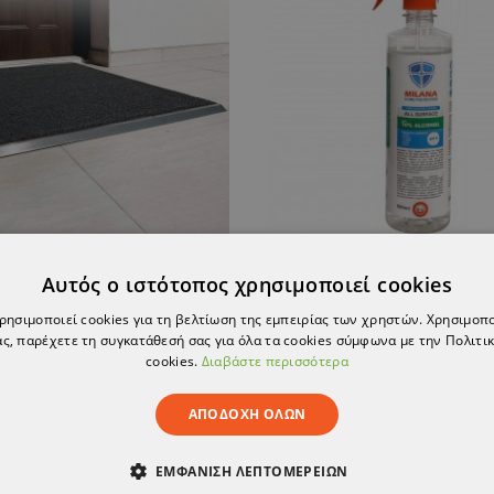
MILANA - 500 ml Sur
Αυτός ο ιστότοπος χρησιμοποιεί cookies
Disinfectant mat
disinfectant
χρησιμοποιεί cookies για τη βελτίωση της εμπειρίας των χρηστών. Χρησιμοπ
ς, παρέχετε τη συγκατάθεσή σας για όλα τα cookies σύμφωνα με την Πολιτικ
326,38 €
4,69 €
cookies.
Διαβάστε περισσότερα
ΑΠΟΔΟΧΉ ΌΛΩΝ
ΟΪΌΝ ΈΧΕΙ ΕΞΑΝΤΛΗΘΕΊ
ТΟ ΠΡΟΪΌΝ ΈΧΕΙ ΕΞΑΝΤΛΗ
ΕΜΦΆΝΙΣΗ ΛΕΠΤΟΜΕΡΕΙΏΝ