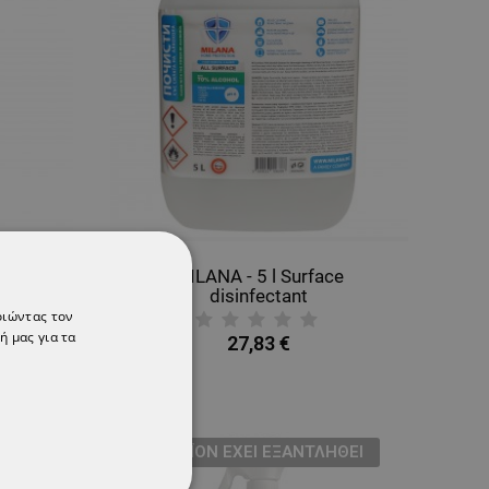
face
MILANA - 5 l Surface
disinfectant
οιώντας τον
ή μας για τα
27,83 €
ΘΕΊ
ТΟ ΠΡΟΪΌΝ ΈΧΕΙ ΕΞΑΝΤΛΗΘΕΊ