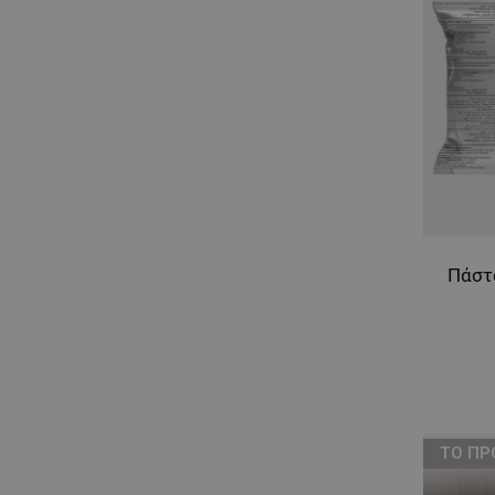
Πάστα
ТΟ ΠΡ