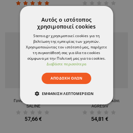
43,65 €
57,66 €
Αυτός ο ιστότοπος
χρησιμοποιεί cookies
Stenso.gr χρησιμοποιεί cookies για τη
βελτίωση της εμπειρίας των χρηστών.
Χρησιμοποιώντας τον ιστότοπό μας, παρέχετε
τη συγκατάθεσή σας για όλα τα cookies
σύμφωνα με την Πολιτική μας για τα cookies.
Διαβάστε περισσότερα
ΑΠΟΔΟΧΉ ΌΛΩΝ
ΕΜΦΆΝΙΣΗ ΛΕΠΤΟΜΕΡΕΙΏΝ
Γυναικείο παντελόνι
Γυναικείο παντελόνι
SALINE
AGRESIV
ΑΠΟΛΎΤΩΣ ΑΠΑΡΑΊΤΗΤΑ
57,66 €
54,81 €
ΑΠΌΔΟΣΗΣ
ΣΤΌΧΕΥΣΗΣ