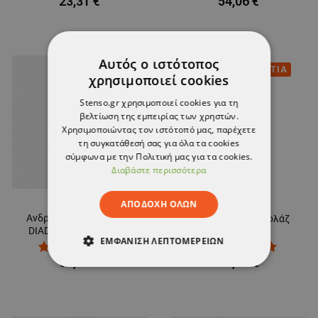
23,31 €
54,06 €
Αυτός ο ιστότοπος
ΤΕΛΕΥΤΑΙΑ ΚΟΜΜΑΤΙΑ
χρησιμοποιεί cookies
Stenso.gr χρησιμοποιεί cookies για τη
βελτίωση της εμπειρίας των χρηστών.
Χρησιμοποιώντας τον ιστότοπό μας, παρέχετε
τη συγκατάθεσή σας για όλα τα cookies
σύμφωνα με την Πολιτική μας για τα cookies.
Διαβάστε περισσότερα
ΑΠΟΔΟΧΉ ΌΛΩΝ
Ανδρικό τζιν παντελόνι
Παντελόνι καμουφλάζ
DIADORA PANT STONE
KAMO
ΕΜΦΆΝΙΣΗ ΛΕΠΤΟΜΕΡΕΙΏΝ
PLUS
65,72 €
23,40 €
ΑΠΟΛΎΤΩΣ ΑΠΑΡΑΊΤΗΤΑ
ΑΠΌΔΟΣΗΣ
ΣΤΌΧΕΥΣΗΣ