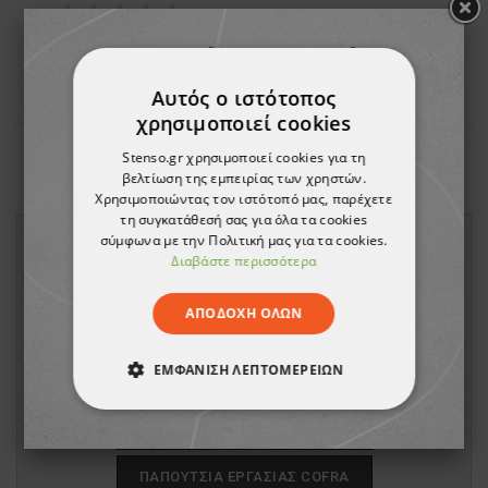
SRC
17,63 €
Αυτός ο ιστότοπος
χρησιμοποιεί cookies
Stenso.gr χρησιμοποιεί cookies για τη
Εμφανίζονται τα στοιχεία 1-5 από σύνολο 5
βελτίωση της εμπειρίας των χρηστών.
Χρησιμοποιώντας τον ιστότοπό μας, παρέχετε
τη συγκατάθεσή σας για όλα τα cookies
ΔΕΊΤΕ ΠΕΡΙΣΣΌΤΕΡΑ ΠΡΟΪΌΝΤΑ:
σύμφωνα με την Πολιτική μας για τα cookies.
Διαβάστε περισσότερα
ΠΑΠΟΎΤΣΙΑ ΕΡΓΑΣΊΑΣ STENSO
ΑΠΟΔΟΧΉ ΌΛΩΝ
ΠΑΠΟΎΤΣΙΑ ΕΡΓΑΣΊΑΣ PAYPER
ΕΜΦΆΝΙΣΗ ΛΕΠΤΟΜΕΡΕΙΏΝ
ΠΑΠΟΎΤΣΙΑ ΕΡΓΑΣΊΑΣ DIADORA
ΑΠΟΛΎΤΩΣ ΑΠΑΡΑΊΤΗΤΑ
ΠΑΠΟΎΤΣΙΑ ΕΡΓΑΣΊΑΣ PANDA
ΑΠΌΔΟΣΗΣ
ΣΤΌΧΕΥΣΗΣ
ΠΑΠΟΎΤΣΙΑ ΕΡΓΑΣΊΑΣ COFRA