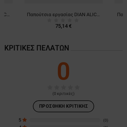
Παπούτσια εργασίας DIAN ALICANTE GREY/WHITE O1 FO SRC 3533
Παπούτσια εργασίας DIAN ALICANTE LIGHT BLUE/WHITE O1 FO SRC 3534
75,14 €
ΚΡΙΤΙΚΈΣ ΠΕΛΑΤΏΝ
0
(
0
κριτικές)
ΠΡΟΣΘΉΚΗ ΚΡΙΤΙΚΉΣ
5
(0)