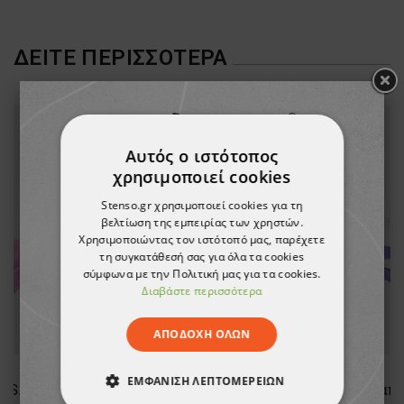
ΔΕΊΤΕ ΠΕΡΙΣΣΌΤΕΡΑ
Αυτός ο ιστότοπος
χρησιμοποιεί cookies
Stenso.gr χρησιμοποιεί cookies για τη
βελτίωση της εμπειρίας των χρηστών.
Χρησιμοποιώντας τον ιστότοπό μας, παρέχετε
τη συγκατάθεσή σας για όλα τα cookies
σύμφωνα με την Πολιτική μας για τα cookies.
Διαβάστε περισσότερα
ΑΠΟΔΟΧΉ ΌΛΩΝ
ΕΜΦΆΝΙΣΗ ΛΕΠΤΟΜΕΡΕΙΏΝ
Παπούτσια υγιεινής DIAN EVA SOFT ROSA OB E A SRC
Παπούτσια υγιεινής DIAN EVA SOFT BLANCO OB E A SRC