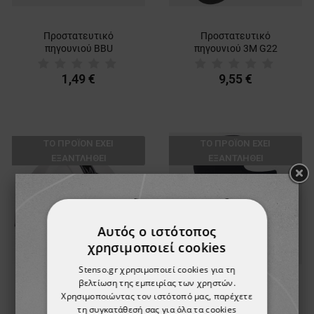
Προστατευτικό
Προστατευτικό
πηγουνιού BBU
πηγουνιού 3M G22
1,49 €
9,55 €
ТΟ ΠΡΟΪΌΝ ΈΧΕΙ
ТΟ ΠΡΟΪΌΝ ΈΧΕΙ
ΕΞΑΝΤΛΗΘΕΊ
ΕΞΑΝΤΛΗΘΕΊ
Αυτός ο ιστότοπος
χρησιμοποιεί cookies
Stenso.gr χρησιμοποιεί cookies για τη
βελτίωση της εμπειρίας των χρηστών.
Κεφαλιού PA50 Φακός
Χρησιμοποιώντας τον ιστότοπό μας, παρέχετε
Μπαλακλάβα STENSO
LED
τη συγκατάθεσή σας για όλα τα cookies