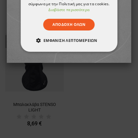
σύμφωνα με την Πολιτική μας για τα cookies.
8,18 €
9,92 €
Διαβάστε περισσότερα
ΑΠΟΔΟΧΉ ΌΛΩΝ
ТΟ ΠΡΟΪΌΝ ΈΧΕΙ
ΕΜΦΆΝΙΣΗ ΛΕΠΤΟΜΕΡΕΙΏΝ
ΕΞΑΝΤΛΗΘΕΊ
ΑΠΟΛΎΤΩΣ ΑΠΑΡΑΊΤΗΤΑ
ΑΠΌΔΟΣΗΣ
ΣΤΌΧΕΥΣΗΣ
ΛΕΙΤΟΥΡΓΙΚΌΤΗΤΑΣ
ΜΗ ΤΑΞΙΝΟΜΗΜΈΝΑ
Μπαλακλάβα STENSO
LIGHT
8,69 €