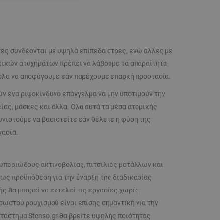
ΌΤΗΤΑΣ
τες συνδέονται με υψηλά επίπεδα στρες, ενώ άλλες με
ατικών ατυχημάτων πρέπει να λάβουμε τα απαραίτητα
κολα να αποφύγουμε εάν παρέχουμε επαρκή προστασία.
ύν ένα ριψοκίνδυνο επάγγελμα να μην υποτιμούν την
ας, μάσκες και άλλα. Όλα αυτά τα μέσα ατομικής
υνιστούμε να βασιστείτε εάν θέλετε η φύση της
γασία.
 υπεριώδους ακτινοβολίας, πιτσιλιές μετάλλων και
 ως προϋπόθεση για την έναρξη της διαδικασίας
ής θα μπορεί να εκτελεί τις εργασίες χωρίς
 σωστού ρουχισμού είναι επίσης σημαντική για την
τάστημα Stenso.gr θα βρείτε υψηλής ποιότητας