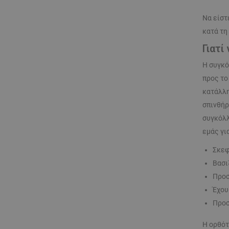
Να είστ
κατά τη
Γιατί
Η συγκό
προς το
κατάλλη
σπινθήρ
συγκόλλ
εμάς για
Σκεφ
Βασι
Προσ
Έχου
Προσ
Η ορθότ