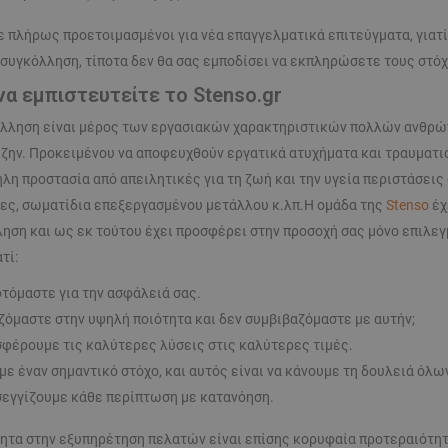
ε πλήρως προετοιμασμένοι για νέα επαγγελματικά επιτεύγματα, γιατί
 συγκόλληση, τίποτα δεν θα σας εμποδίσει να εκπληρώσετε τους στό
 να εμπιστευτείτε το Stenso.gr
λληση είναι μέρος των εργασιακών χαρακτηριστικών πολλών ανθρώπω
 ζην. Προκειμένου να αποφευχθούν εργατικά ατυχήματα και τραυματισμ
λη προστασία από απειλητικές για τη ζωή και την υγεία περιστάσεις
ες, σωματίδια επεξεργασμένου μετάλλου κ.λπ.Η ομάδα της
Stenso
έχ
ηση και ως εκ τούτου έχει προσφέρει στην προσοχή σας μόνο επιλε
τί:
τόμαστε για την ασφάλειά σας.
ζόμαστε στην υψηλή ποιότητα και δεν συμβιβαζόμαστε με αυτήν;
φέρουμε τις καλύτερες λύσεις στις καλύτερες τιμές.
με έναν σημαντικό στόχο, και αυτός είναι να κάνουμε τη δουλειά όλω
εγγίζουμε κάθε περίπτωση με κατανόηση.
ητα στην εξυπηρέτηση πελατών είναι επίσης κορυφαία προτεραιότητα,