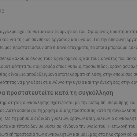
ΑΊΤΗΤΑ
ΑΠΌΔΟΣΗΣ
ΣΤΌΧΕΥΣΗΣ
ΛΕΙΤΟΥΡΓΙΚ
12
ΈΝΑ
άγγελμα έχει τα θετικά και τα αρνητικά του. Ορισμένες δραστηριότη
ικές για τη ζωή συνθήκες εργασίας και υγείας. Για την αποφυγή εργ
Θα μας προστατεύσουν από πιθανά ατυχήματα, τα οποία μπορούμε εύ
Stenso καλούμε όλους τους εργαζόμενους και τους εργάτες που ασκο
σματικότητα των αξεσουάρ όπως γυαλιά, προσωπίδες, κράνη ασφαλεί
ίας είναι μια αποδεδειγμένα αποτελεσματική λύση, στην οποία σας σ
ιότητας να μην θέσει σε κίνδυνο την υγεία και την άνεσή σας στην ερ
να προστατευτείτε κατά τη συγκόλληση
τηριότητες συγκόλλησης σχετίζονται με την εκπομπή υπέρυθρης και
ες.Αυτό καθορίζει τη χρήση ειδικής προστασίας κατά τη συγκόλληση
ς. Με τη βοήθεια ειδικών γυαλιών, κρανών και γυαλιών, ο συγκολλητ
ατα και τίποτα δεν θα θέσει σε κίνδυνο την υγεία του. Η επιλογή του
ωτική προστασία των συγκολλητών και μαζί μας στο ηλεκτρονικό κα