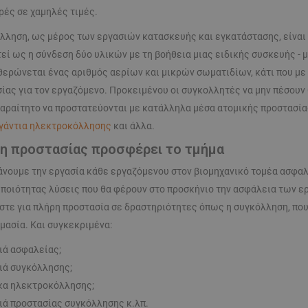
ές σε χαμηλές τιμές.
λληση, ως μέρος των εργασιών κατασκευής και εγκατάστασης, είναι 
τεί ως η σύνδεση δύο υλικών με τη βοήθεια μιας ειδικής συσκευής - 
ερώνεται ένας αριθμός αερίων και μικρών σωματιδίων, κάτι που με 
ίας για τον εργαζόμενο. Προκειμένου οι συγκολλητές να μην πέσουν
παραίτητο να προστατεύονται με κατάλληλα μέσα ατομικής προστασί
γάντια ηλεκτροκόλλησης
και άλλα.
δη προστασίας προσφέρει το τμήμα
κάνουμε την εργασία κάθε εργαζόμενου στον βιομηχανικό τομέα ασφαλ
ποιότητας λύσεις που θα φέρουν στο προσκήνιο την ασφάλεια των ερ
στε για πλήρη προστασία σε δραστηριότητες όπως η συγκόλληση, που 
μασία. Και συγκεκριμένα:
ιά ασφαλείας;
ιά συγκόλλησης;
α ηλεκτροκόλλησης;
ιά προστασίας συγκόλλησης κ.λπ.