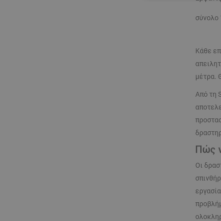
ΑΠΟΛΎΤΩΣ ΑΠΑΡ
σύνολο 
ΜΗ ΤΑΞΙΝΟΜΗΜ
Κάθε επ
απειλητ
μέτρα. 
Από τη 
αποτελε
προστασ
δραστηρ
Πώς 
Οι δρασ
σπινθήρ
εργασία
προβλήμ
ολοκληρ