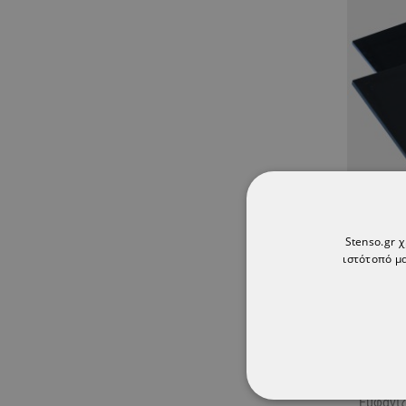
Stenso.gr 
Γυαλί
ιστότοπό μα
Εμφανίζ