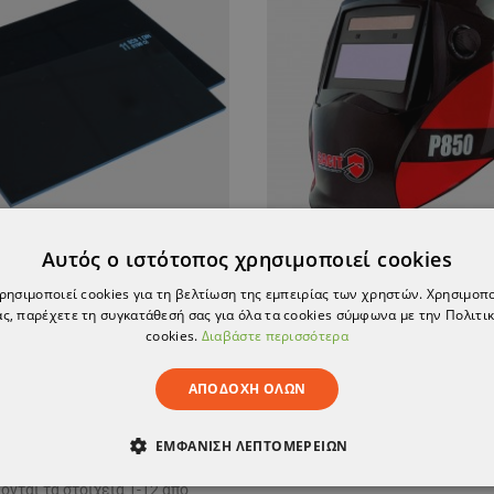
Αυτός ο ιστότοπος χρησιμοποιεί cookies
Κκράνος συγκόλλησης
χρησιμοποιεί cookies για τη βελτίωση της εμπειρίας των χρηστών. Χρησιμοπ
 συγκόλλησης 90x110 εκ
Auto-darkening
ς, παρέχετε τη συγκατάθεσή σας για όλα τα cookies σύμφωνα με την Πολιτικ
cookies.
Διαβάστε περισσότερα
1,14 €
102,90 €
ΑΠΟΔΟΧΉ ΌΛΩΝ
ΕΜΦΆΝΙΣΗ ΛΕΠΤΟΜΕΡΕΙΏΝ
ονται τα στοιχεία 1-12 από