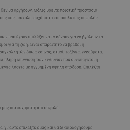
 δεν θα αργήσουν. Μόλις βρείτε ποιοτική προστασία
χους σας - εύκολα, ευχάριστα και απολύτως ασφαλές.
ν που έχουν επιλέξει να το κάνουν για να βγάλουν τα
οί για τη ζωή, είναι απαραίτητο να βρεθεί η
 συγκολλητών όπως καπνός, ατμοί, τοξίνες, εγκαύματα,
ει πλήρη επίγνωση των κινδύνων που συνεπάγεται η
γμένες λύσεις με εγγυημένη υψηλή απόδοση. Επιλέξτε
ν μας πιο ευχάριστη και ασφαλή;
 γι' αυτό επιλέξτε εμάς και θα δικαιολογήσουμε