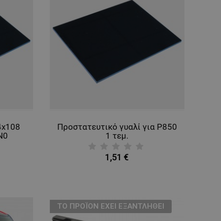
4x108
Προστατευτικό γυαλί για P850
N0
1 τεμ.
1,51 €
ТΟ ΠΡΟΪΌΝ ΈΧΕΙ ΕΞΑΝΤΛΗΘΕΊ