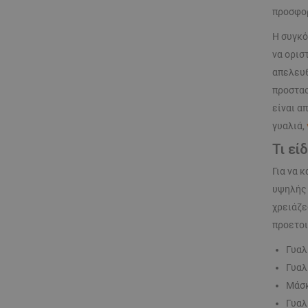
προσφορ
Η συγκό
να ορισ
απελευθ
προστασ
είναι α
γυαλιά,
Τι εί
Για να 
υψηλής 
χρειάζε
προετοι
Γυαλ
Γυαλ
Μάσκ
Γυαλ