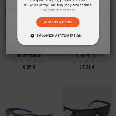
σύμφωνα με την Πολιτική μας για τα cookies.
Διαβάστε περισσότερα
ΑΠΟΔΟΧΉ ΌΛΩΝ
ΕΜΦΆΝΙΣΗ ΛΕΠΤΟΜΕΡΕΙΏΝ
ΑΠΟΛΎΤΩΣ ΑΠΑΡΑΊΤΗΤΑ
Γυαλιά ασφαλείας
Προστατευτικά γυαλιά
UNIVET 505 UP
UNIVET 6О1
ΑΠΌΔΟΣΗΣ
ΣΤΌΧΕΥΣΗΣ
8,25 €
17,31 €
ΛΕΙΤΟΥΡΓΙΚΌΤΗΤΑΣ
ΜΗ ΤΑΞΙΝΟΜΗΜΈΝΑ