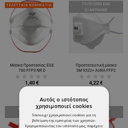
ТΟ ΠΡΟΪΌΝ ΈΧΕΙ
ΤΕΛΕΥΤΑΙΑ ΚΟΜΜΑΤΙΑ
ΕΞΑΝΤΛΗΘΕΊ
Μάσκα Προστασίας EGE
Προστατευτική μάσκα
700 FFP3 NR D
3M 9322+ AURA FFP2
1,40 €
4,22 €
Αυτός ο ιστότοπος
χρησιμοποιεί cookies
ТΟ ΠΡΟΪΌΝ ΈΧΕΙ
ТΟ ΠΡΟΪΌΝ ΈΧΕΙ
Stenso.gr χρησιμοποιεί cookies για τη
ΕΞΑΝΤΛΗΘΕΊ
ΕΞΑΝΤΛΗΘΕΊ
βελτίωση της εμπειρίας των χρηστών.
Χρησιμοποιώντας τον ιστότοπό μας, παρέχετε