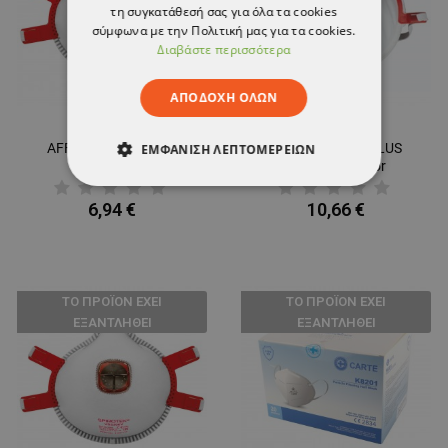
τη συγκατάθεσή σας για όλα τα cookies
σύμφωνα με την Πολιτική μας για τα cookies.
Διαβάστε περισσότερα
ΑΠΟΔΟΧΉ ΌΛΩΝ
AFFINITY 2131 FFP3
AFFINITY FFP3 PLUS
ΕΜΦΆΝΙΣΗ ΛΕΠΤΟΜΕΡΕΙΏΝ
Respirator
1131 Respirator
ΑΠΟΛΎΤΩΣ ΑΠΑΡΑΊΤΗΤΑ
6,94 €
10,66 €
ΑΠΌΔΟΣΗΣ
ΣΤΌΧΕΥΣΗΣ
ΛΕΙΤΟΥΡΓΙΚΌΤΗΤΑΣ
ТΟ ΠΡΟΪΌΝ ΈΧΕΙ
ТΟ ΠΡΟΪΌΝ ΈΧΕΙ
ΕΞΑΝΤΛΗΘΕΊ
ΕΞΑΝΤΛΗΘΕΊ
ΜΗ ΤΑΞΙΝΟΜΗΜΈΝΑ