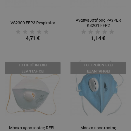
Αναπνευστήρας PAYPER
VS2300 FFP3 Respirator
K82О1 FFP2
4,71 €
1,14 €
ТΟ ΠΡΟΪΌΝ ΈΧΕΙ
ТΟ ΠΡΟΪΌΝ ΈΧΕΙ
ΕΞΑΝΤΛΗΘΕΊ
ΕΞΑΝΤΛΗΘΕΊ
Μάσκα προστασίας REFIL
Μάσκα προστασίας