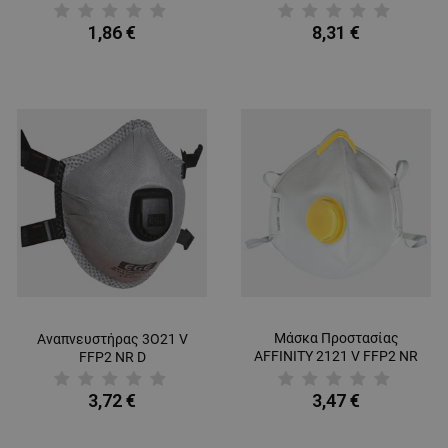
1,86 €
8,31 €
Μάσκα Προστασίας
Αναπνευστήρας 3О21 V
AFFINITY 2121 V FFP2 NR
FFP2 NR D
D
3,72 €
3,47 €