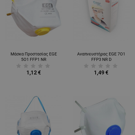
Μάσκα Προστασίας EGE
Αναπνευστήρας EGE 7О1
5О1 FFP1 NR
FFP3 NR D
1,12 €
1,49 €