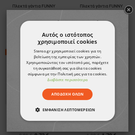
Πλεκτά γάντια FUNNY
Πλεκτά γάντια FUNNY
VIOLET
NAVY
1,05 €
1,05 €
1,18 €
1,18 €
Αυτός ο ιστότοπος
χρησιμοποιεί cookies
Stenso.gr χρησιμοποιεί cookies για τη
-9%
-10%
βελτίωση της εμπειρίας των χρηστών.
Χρησιμοποιώντας τον ιστότοπό μας, παρέχετε
τη συγκατάθεσή σας για όλα τα cookies
σύμφωνα με την Πολιτική μας για τα cookies.
Διαβάστε περισσότερα
ΑΠΟΔΟΧΉ ΌΛΩΝ
ΕΜΦΆΝΙΣΗ ΛΕΠΤΟΜΕΡΕΙΏΝ
Υφασμάτινα γάντια
Πλεκτά γάντια LEON
WHITE RUM LUX
TOUCHSCREEN
ΑΠΟΛΎΤΩΣ ΑΠΑΡΑΊΤΗΤΑ