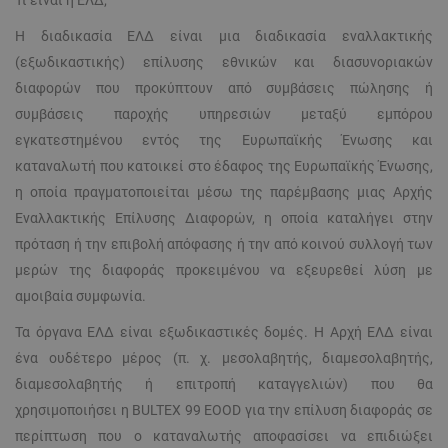
Τι είναι η ΕΛΔ;
Η διαδικασία ΕΛΔ είναι μια διαδικασία εναλλακτικής
(εξωδικαστικής) επίλυσης εθνικών και διασυνοριακών
διαφορών που προκύπτουν από συμβάσεις πώλησης ή
συμβάσεις παροχής υπηρεσιών μεταξύ εμπόρου
εγκατεστημένου εντός της Ευρωπαϊκής Ένωσης και
καταναλωτή που κατοικεί στο έδαφος της Ευρωπαϊκής Ένωσης,
η οποία πραγματοποιείται μέσω της παρέμβασης μιας Αρχής
Εναλλακτικής Επίλυσης Διαφορών, η οποία καταλήγει στην
πρόταση ή την επιβολή απόφασης ή την από κοινού συλλογή των
μερών της διαφοράς προκειμένου να εξευρεθεί λύση με
αμοιβαία συμφωνία.
Τα όργανα ΕΛΔ είναι εξωδικαστικές δομές. Η Αρχή ΕΛΔ είναι
ένα ουδέτερο μέρος (π. χ. μεσολαβητής, διαμεσολαβητής,
διαμεσολαβητής ή επιτροπή καταγγελιών) που θα
χρησιμοποιήσει η BULTEX 99 EOOD για την επίλυση διαφοράς σε
περίπτωση που ο καταναλωτής αποφασίσει να επιδιώξει