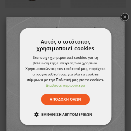
Φακός κεφαλής
Φακός κεφαλής FENIX
DULOTEC SPARK 700
HL18R-T V2.0 LED
25,42 €
69,19 €
Αυτός ο ιστότοπος
χρησιμοποιεί cookies
Stenso.gr χρησιμοποιεί cookies για τη
βελτίωση της εμπειρίας των χρηστών.
Χρησιμοποιώντας τον ιστότοπό μας, παρέχετε
τη συγκατάθεσή σας για όλα τα cookies
σύμφωνα με την Πολιτική μας για τα cookies.
Διαβάστε περισσότερα
ΑΠΟΔΟΧΉ ΌΛΩΝ
ΕΜΦΆΝΙΣΗ ΛΕΠΤΟΜΕΡΕΙΏΝ
ΑΠΟΛΎΤΩΣ ΑΠΑΡΑΊΤΗΤΑ
Πτυσσόμενο μαχαίρι
Τηλεχειριστήριο για