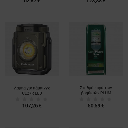
62,87 €
123,88 €
Σταθμός πρώτων
Λάμπα για κάμπινγκ
βοηθειών PLUM
CL27R LED
QUICKSAFE SOLO
107,26 €
50,59 €