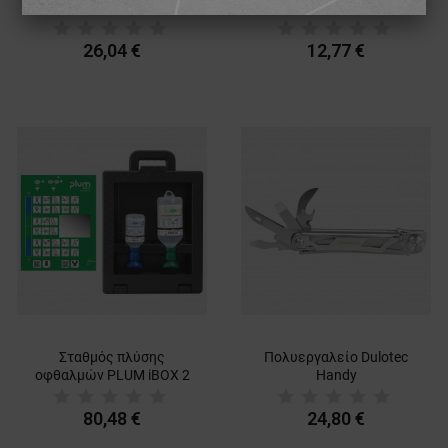
DULOTEC SRM 92О1-PL
φακό DULOTEC
ΑΠΌΔΟΣΗΣ
ΣΤΌΧΕΥΣΗΣ
26,04 €
12,77 €
ΛΕΙΤΟΥΡΓΙΚΌΤΗΤΑΣ
ΜΗ ΤΑΞΙΝΟΜΗΜΈΝΑ
Σταθμός πλύσης
Πολυεργαλείο Dulotec
οφθαλμών PLUM iBOX 2
Handy
80,48 €
24,80 €