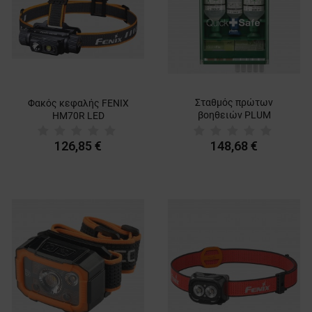
Σταθμός πρώτων
Φακός κεφαλής FENIX
βοηθειών PLUM
HM70R LED
QUICKSAFE COMPLETE
BOX
126,85 €
148,68 €