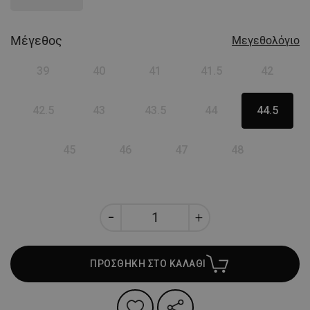
Μέγεθος
Μεγεθολόγιο
39
40
41
41.5
42
42.5
43
43.5
44
44.5
45
46
47
48
ΠΡΟΣΘΗΚΗ ΣΤΟ ΚΑΛΑΘΙ