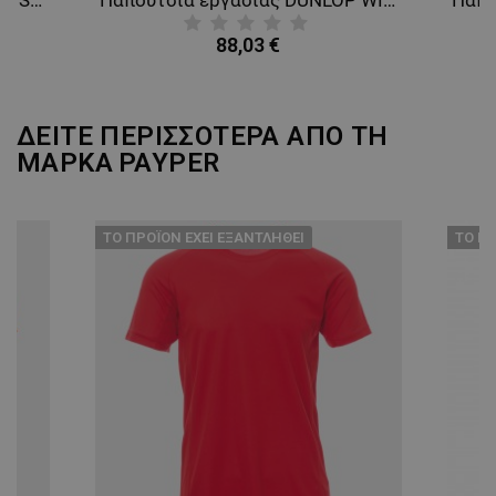
ΑΠΌΔΟΣΗΣ
ΣΤΌΧΕΥΣΗΣ
88,03 €
ΛΕΙΤΟΥΡΓΙΚΌΤΗΤΑΣ
ΜΗ ΤΑΞΙΝΟΜΗΜΈΝΑ
ΔΕΙΤΕ ΠΕΡΙΣΣΟΤΕΡΑ ΑΠΟ ΤΗ
ΜΑΡΚΑ
PAYPER
ТΟ ΠΡΟΪΌΝ ΈΧΕΙ ΕΞΑΝΤΛΗΘΕΊ
ТΟ ΠΡ