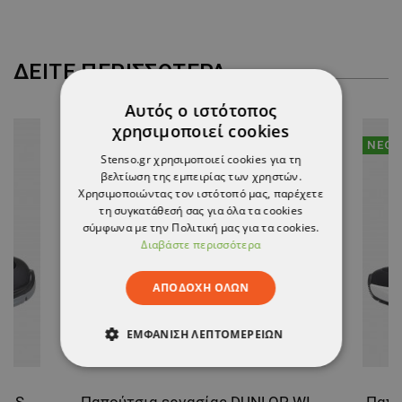
ΔΕΊΤΕ ΠΕΡΙΣΣΌΤΕΡΑ
Αυτός ο ιστότοπος
χρησιμοποιεί cookies
ΝΈΟ
ΝΈΟ
Stenso.gr χρησιμοποιεί cookies για τη
βελτίωση της εμπειρίας των χρηστών.
Χρησιμοποιώντας τον ιστότοπό μας, παρέχετε
τη συγκατάθεσή σας για όλα τα cookies
σύμφωνα με την Πολιτική μας για τα cookies.
Διαβάστε περισσότερα
ΑΠΟΔΟΧΉ ΌΛΩΝ
ΕΜΦΆΝΙΣΗ ΛΕΠΤΟΜΕΡΕΙΏΝ
ΑΠΟΛΎΤΩΣ ΑΠΑΡΑΊΤΗΤΑ
Παπούτσια εργασίας UNO LOW S3S FO LG SR ESD
Παπούτσια εργασίας DUNLOP WING EVO O2 FO SR HRO DARK GREY