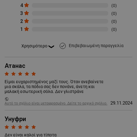
4
(0)
3
(0)
2
(0)
1
(0)
Επιβεβαιωμένη παραγγελία
done
Атанас
Είμαι ευχαριστημένος μαζί τους. Όταν ανεβαίνετε
μια σκάλα, τα πόδια σας δεν πονάνε, άνετη και
μαλακή εσωτερική σόλα. Δεν γλιστράνε
public
29.11.2024
Αυτό το σχόλιο είναι μεταφρασμένο. Δείτε το αρχικό σχόλιο.
Унуфри
Δεν είναι καλοί για τίποτα