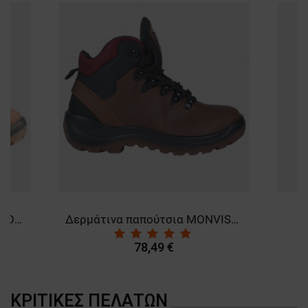
Δερμάτινα παπούτσια MIURA O2 SRC
Δερμάτινα παπούτσια MONVISO O2 SRC
78,49 €
ΚΡΙΤΙΚΈΣ ΠΕΛΑΤΏΝ