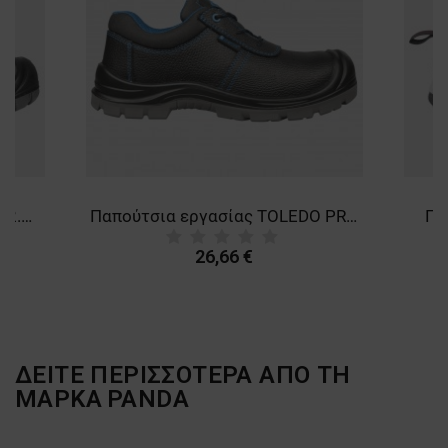
ΛΕΙΤΟΥΡΓΙΚΌΤΗΤΑΣ
ΜΗ ΤΑΞΙΝΟΜΗΜΈΝΑ
Παπούτσια εργασίας KASTOR 2.0 GREY LOW O1
Παπούτσια εργασίας TOLEDO PRO LOW S3
Πα
26,66 €
ΔΕΙΤΕ ΠΕΡΙΣΣΟΤΕΡΑ ΑΠΟ ΤΗ
ΜΑΡΚΑ
PANDA