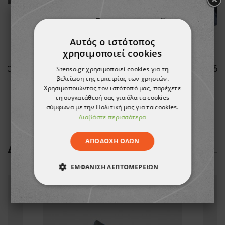
Αυτός ο ιστότοπος
χρησιμοποιεί cookies
O O1
Παπούτσια εργασίας ALFA NEOS O1 SRC
Stenso.gr χρησιμοποιεί cookies για τη
βελτίωση της εμπειρίας των χρηστών.
Χρησιμοποιώντας τον ιστότοπό μας, παρέχετε
31,50 €
τη συγκατάθεσή σας για όλα τα cookies
σύμφωνα με την Πολιτική μας για τα cookies.
Διαβάστε περισσότερα
ΑΠΟΔΟΧΉ ΌΛΩΝ
ΔΕΊΤΕ ΠΕΡΙΣΣΌΤΕΡΑ
ΕΜΦΆΝΙΣΗ ΛΕΠΤΟΜΕΡΕΙΏΝ
ΑΠΟΛΎΤΩΣ ΑΠΑΡΑΊΤΗΤΑ
ΑΠΌΔΟΣΗΣ
ΣΤΌΧΕΥΣΗΣ