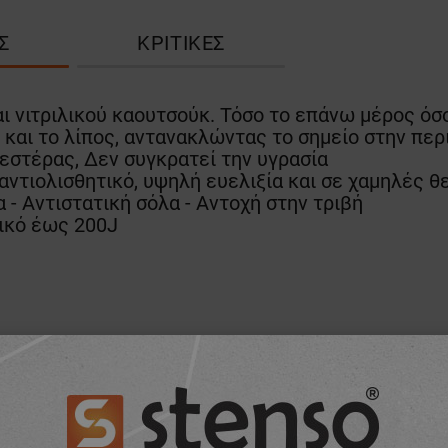
Σ
ΚΡΙΤΙΚΈΣ
 νιτριλικού καουτσούκ. Τόσο το επάνω μέρος όσο 
και το λίπος, αντανακλώντας το σημείο στην περ
στέρας, Δεν συγκρατεί την υγρασία
 αντιολισθητικό, υψηλή ευελιξία και σε χαμηλές 
 - Αντιστατική σόλα - Αντοχή στην τριβή
ικό έως 200J