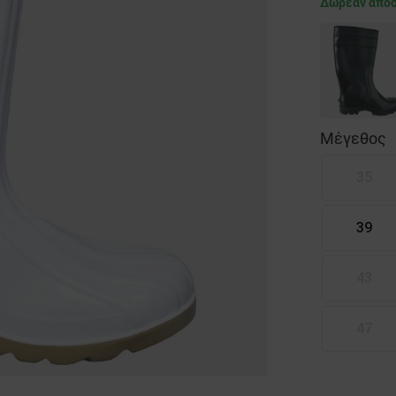
Δωρεάν απο
Μέγεθος
35
39
43
47