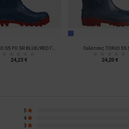
μπλε
TORNADO S5 FO SR BLUE/RED Γαλότσες εργασίας
Γαλότσες TOKIO S5
24,23 €
24,20 €
5
4
3