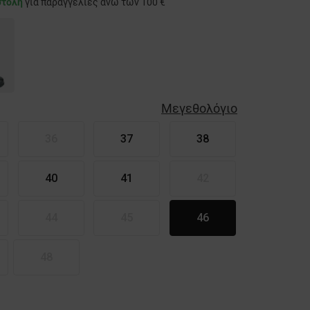
στολή
για παραγγελίες άνω των 100 €
Μεγεθολόγιο
36
37
38
40
41
42
44
45
46
48