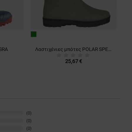
πράσινο
μα
 SRA
Λαστιχένιες μπότες POLAR SPECIAL OB E CI SRC
25,67 €
(0)
(0)
(0)