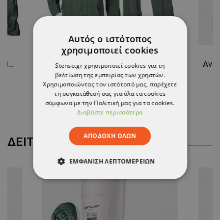
Αυτός ο ιστότοπος
χρησιμοποιεί cookies
Αδιάβροχο κοστούμι CHARISMA GREEN
Αδιάβροχο κοστούμι HADAR GREEN
Stenso.gr χρησιμοποιεί cookies για τη
βελτίωση της εμπειρίας των χρηστών.
10,17 €
Χρησιμοποιώντας τον ιστότοπό μας, παρέχετε
τη συγκατάθεσή σας για όλα τα cookies
σύμφωνα με την Πολιτική μας για τα cookies.
Διαβάστε περισσότερα
ΑΠΟΔΟΧΉ ΌΛΩΝ
ΔΕΊΤΕ ΠΕΡΙΣΣΌΤΕΡΑ
ΕΜΦΆΝΙΣΗ ΛΕΠΤΟΜΕΡΕΙΏΝ
ΑΠΟΛΎΤΩΣ ΑΠΑΡΑΊΤΗΤΑ
ΑΠΌΔΟΣΗΣ
ΣΤΌΧΕΥΣΗΣ