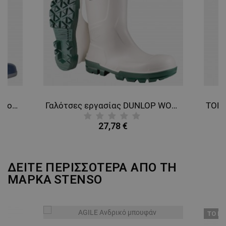
ΛΕΙΤΟΥΡΓΙΚΌΤΗΤΑΣ
ΜΗ ΤΑΞΙΝΟΜΗΜΈΝΑ
Γυναικείες γαλότσες Dunlop Sport BLUE/GRAY
Γαλότσες εργασίας DUNLOP WORK-IT S4 SR FO LG WHITE
27,78 €
ΔΕΙΤΕ ΠΕΡΙΣΣΟΤΕΡΑ ΑΠΟ ΤΗ
ΜΑΡΚΑ
STENSO
ТΟ ΠΡ