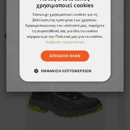
1,86 €
χρησιμοποιεί cookies
-9%
1,69 €
Stenso.gr χρησιμοποιεί cookies για τη
βελτίωση της εμπειρίας των χρηστών.
Χρησιμοποιώντας τον ιστότοπό μας, παρέχετε
τη συγκατάθεσή σας για όλα τα cookies
ΔΕΊΤΕ ΠΕΡΙΣΣΌΤΕΡΑ
σύμφωνα με την Πολιτική μας για τα cookies.
Διαβάστε περισσότερα
ΑΠΟΔΟΧΉ ΌΛΩΝ
ΕΜΦΆΝΙΣΗ ΛΕΠΤΟΜΕΡΕΙΏΝ
ΑΠΟΛΎΤΩΣ ΑΠΑΡΑΊΤΗΤΑ
ΑΠΌΔΟΣΗΣ
ΣΤΌΧΕΥΣΗΣ
ΛΕΙΤΟΥΡΓΙΚΌΤΗΤΑΣ
ΜΗ ΤΑΞΙΝΟΜΗΜΈΝΑ