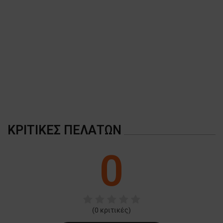
A
ΚΡΙΤΙΚΈΣ ΠΕΛΑΤΏΝ
0
(
0
κριτικές)