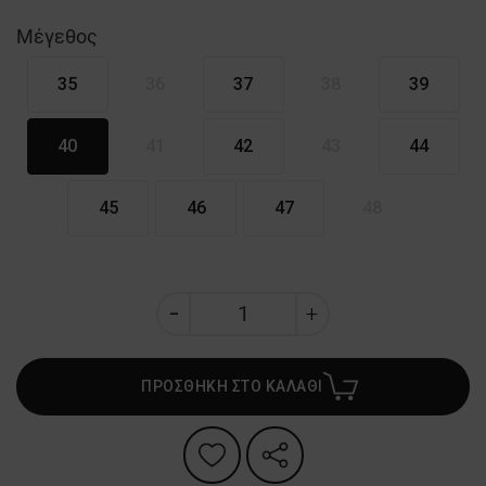
Μέγεθος
35
36
37
38
39
40
41
42
43
44
45
46
47
48
ΠΡΟΣΘΗΚΗ ΣΤΟ ΚΑΛΑΘΙ