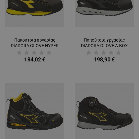
Παπούτσια εργασίας
Παπούτσια εργασίας
DIADORA GLOVE HYPER
DIADORA GLOVE A.BOX
MID S3S FO HRO SR ESD
PRO S3S FO SR HRO ESD
BLACK
BLACK
184,02 €
198,90 €