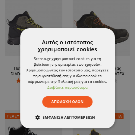
Αυτός ο ιστότοπος
χρησιμοποιεί cookies
Stenso.gr χρησιμοποιεί cookies για τη
βελτίωση της εμπειρίας των χρηστών.
Παπούτσια εργασίας
Παπούτσια εργασίας
Χρησιμοποιώντας τον ιστότοπό μας, παρέχετε
DIADORA SPORT DIATEX
DIADORA SPORT DIATEX
τη συγκατάθεσή σας για όλα τα cookies
BLACK/GREY MID S7S WR
BLACK/GREEN MID S7S
σύμφωνα με την Πολιτική μας για τα cookies.
CI SRC
WR CI SRC
140,37 €
140,37 €
Διαβάστε περισσότερα
ΑΠΟΔΟΧΉ ΌΛΩΝ
ΤΕΛΕΥΤΑΙΑ ΚΟΜΜΑΤΙΑ
ΤΕΛΕΥΤΑΙΑ ΚΟΜΜΑΤΙΑ
ΕΜΦΆΝΙΣΗ ΛΕΠΤΟΜΕΡΕΙΏΝ
ΑΠΟΛΎΤΩΣ ΑΠΑΡΑΊΤΗΤΑ