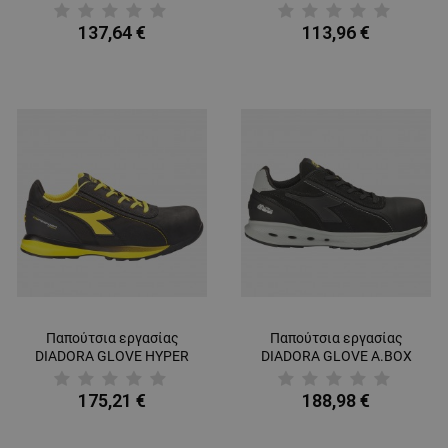
S3S FO SR ESD BLACK
LOW S3S SC FO SR ESD
GREY/BLACK
137,64 €
113,96 €
Παπούτσια εργασίας
Παπούτσια εργασίας
DIADORA GLOVE HYPER
DIADORA GLOVE A.BOX
LOW S3S FO HRO SR ESD
LOW PRO S3S FO SR HRO
BLACK
ESD BLACK
175,21 €
188,98 €