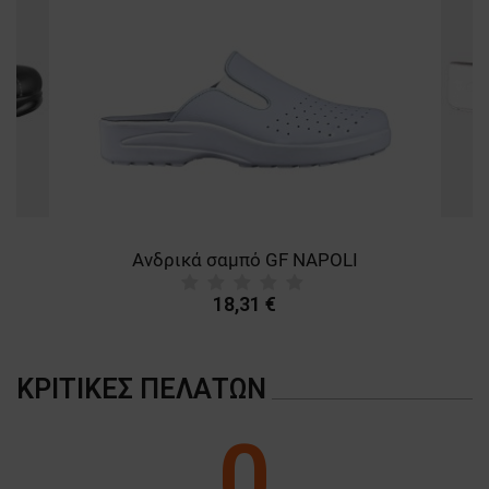
ΜΗ ΤΑΞΙΝΟΜΗΜΈΝΑ
E
Ανδρικά σαμπό GF NAPOLI
18,31 €
ΚΡΙΤΙΚΈΣ ΠΕΛΑΤΏΝ
0