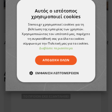
Αυτός ο ιστότοπος
χρησιμοποιεί cookies
Stenso.gr χρησιμοποιεί cookies για τη
βελτίωση της εμπειρίας των χρηστών.
Χρησιμοποιώντας τον ιστότοπό μας, παρέχετε
τη συγκατάθεσή σας για όλα τα cookies
Γυναικεία σαμπό LEON LADY BLACK
Γυναικεία σαμπό LEON LADY WHITE
σύμφωνα με την Πολιτική μας για τα cookies.
Διαβάστε περισσότερα
34,74 €
ΑΠΟΔΟΧΉ ΌΛΩΝ
ΔΕΙΤΕ ΠΕΡΙΣΣΟΤΕΡΑ ΑΠΟ ΤΗ
ΕΜΦΆΝΙΣΗ ΛΕΠΤΟΜΕΡΕΙΏΝ
ΜΑΡΚΑ
GOLDENFIT
ΑΠΟΛΎΤΩΣ ΑΠΑΡΑΊΤΗΤΑ
ΑΠΌΔΟΣΗΣ
ΣΤΌΧΕΥΣΗΣ
ТΟ ΠΡΟΪΌΝ ΈΧΕΙ ΕΞΑΝΤΛΗΘΕΊ
ΛΕΙΤΟΥΡΓΙΚΌΤΗΤΑΣ