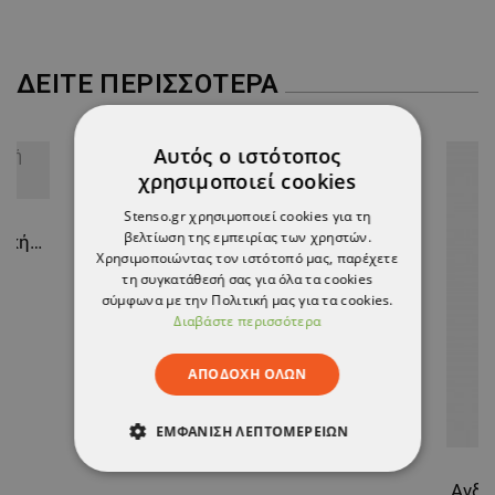
ΔΕΊΤΕ ΠΕΡΙΣΣΌΤΕΡΑ
Αυτός ο ιστότοπος
χρησιμοποιεί cookies
AGILE Ανδρικό μπουφάν
Stenso.gr χρησιμοποιεί cookies για τη
βελτίωση της εμπειρίας των χρηστών.
BARISA WHITE Γυναικεία Ιατρική Μπλούζα άσπρο
21,30 €
Χρησιμοποιώντας τον ιστότοπό μας, παρέχετε
τη συγκατάθεσή σας για όλα τα cookies
σύμφωνα με την Πολιτική μας για τα cookies.
Διαβάστε περισσότερα
ΑΠΟΔΟΧΉ ΌΛΩΝ
ΕΜΦΆΝΙΣΗ ΛΕΠΤΟΜΕΡΕΙΏΝ
ΑΠΟΛΎΤΩΣ ΑΠΑΡΑΊΤΗΤΑ