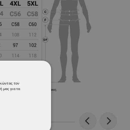
οιώντας τον
ή μας για τα
Previous
Next