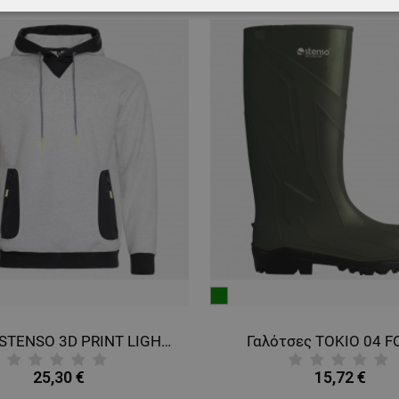
ΑΊΤΗΤΑ
ΑΠΌΔΟΣΗΣ
ΣΤΌΧΕΥΣΗΣ
ΛΕΙΤΟΥΡΓΙΚ
ΈΝΑ
πράσινο
Φούτερ STENSO 3D PRINT LIGHT GREY
Γαλότσες TOKIO 04 F
25,30 €
15,72 €