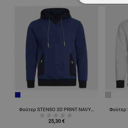
ΑΠΟΛΎΤΩΣ ΑΠΑΡ
ΜΗ ΤΑΞΙΝΟΜΗΜ
μπλε
ανοιχτό
Καπέλο ασφαλείας NERIOX SPORT AIR BLACK
σκούρο
γκρι
Φούτερ STENSO 3D PRINT NAVY BLUE
25,30 €