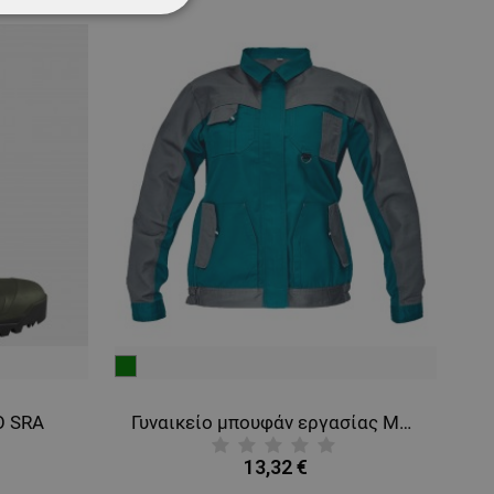
ΌΤΗΤΑΣ
πράσινο
κό
O SRA
Γυναικείο μπουφάν εργασίας MAX EVOLUTION GREEN
13,32 €