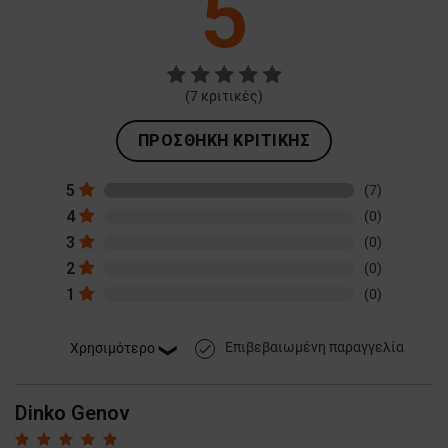
5
(
7
κριτικές)
ΠΡΟΣΘΉΚΗ ΚΡΙΤΙΚΉΣ
5
(7)
4
(0)
3
(0)
2
(0)
1
(0)
Επιβεβαιωμένη παραγγελία
done
Dinko Genov