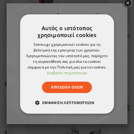
Αυτός ο ιστότοπος
χρησιμοποιεί cookies
Κοντομάνικη μπλούζα REVOLT COOL-DRY GREY
Κράνος ασφαλείας BBU SP200T YELLOW
Stenso.gr χρησιμοποιεί cookies για τη
7,19 €
βελτίωση της εμπειρίας των χρηστών.
Χρησιμοποιώντας τον ιστότοπό μας, παρέχετε
τη συγκατάθεσή σας για όλα τα cookies
σύμφωνα με την Πολιτική μας για τα cookies.
Διαβάστε περισσότερα
ΔΕΊΤΕ ΠΕΡΙΣΣΌΤΕΡΑ
ΑΠΟΔΟΧΉ ΌΛΩΝ
ΕΜΦΆΝΙΣΗ ΛΕΠΤΟΜΕΡΕΙΏΝ
ΝΈΟ
ΝΈΟ
ΑΠΟΛΎΤΩΣ ΑΠΑΡΑΊΤΗΤΑ
ΑΠΌΔΟΣΗΣ
ΣΤΌΧΕΥΣΗΣ