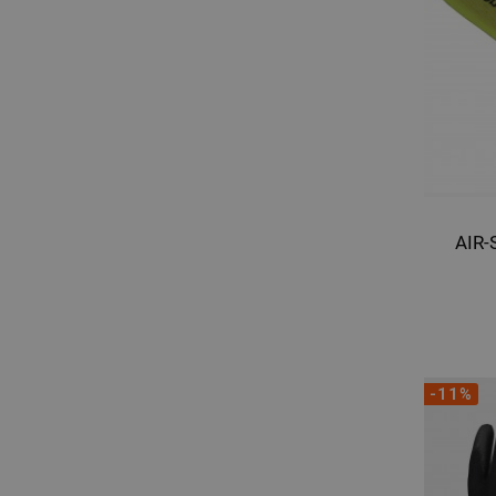
AIR-
-11%