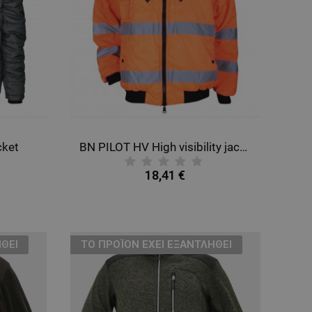
cket
BN PILOT HV High visibility jacket
18,41 €
ΘΕΊ
ТΟ ΠΡΟΪΌΝ ΈΧΕΙ ΕΞΑΝΤΛΗΘΕΊ