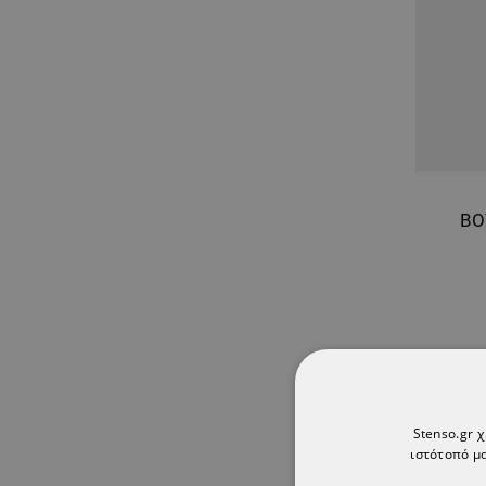
BO
ТΟ ΠΡ
Stenso.gr 
ιστότοπό μα