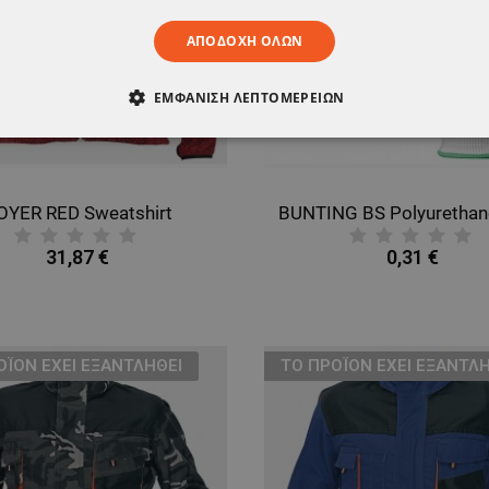
ΑΠΟΔΟΧΉ ΌΛΩΝ
ΕΜΦΆΝΙΣΗ ΛΕΠΤΟΜΕΡΕΙΏΝ
ΑΊΤΗΤΑ
ΑΠΌΔΟΣΗΣ
ΣΤΌΧΕΥΣΗΣ
ΛΕΙΤΟΥΡΓΙΚ
ΈΝΑ
OYER RED Sweatshirt
31,87 €
0,31 €
ΟΪΌΝ ΈΧΕΙ ΕΞΑΝΤΛΗΘΕΊ
ТΟ ΠΡΟΪΌΝ ΈΧΕΙ ΕΞΑΝΤΛΗ