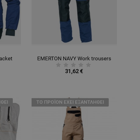
acket
EMERTON NAVY Work trousers
31,62 €
ΘΕΊ
ТΟ ΠΡΟΪΌΝ ΈΧΕΙ ΕΞΑΝΤΛΗΘΕΊ