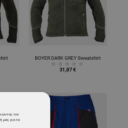
hirt
BOYER DARK GREY Sweatshirt
31,87 €
-20%
ΘΕΊ
οιώντας τον
ή μας για τα