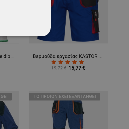
ΌΤΗΤΑΣ
BUNTING BS Polyurethane dipped gloves
Bερμούδα εργασίας KASTOR ROYAL BLUE
15,77 €
19,72 €
ΘΕΊ
ТΟ ΠΡΟΪΌΝ ΈΧΕΙ ΕΞΑΝΤΛΗΘΕΊ