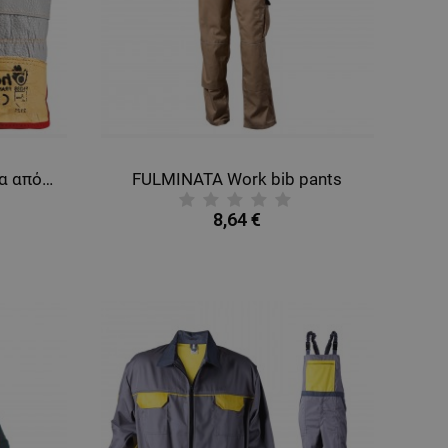
FRANCOLIN WHITE Γάντια από δέρμα και ύφασμα
FULMINATA Work bib pants
8,64 €