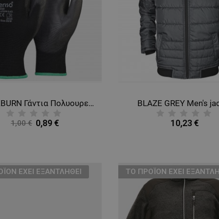
BLACKBURN Γάντια Πολυουρεθάνης
BLAZE GREY Men's ja
0,89 €
10,23 €
1,00 €
ΟΪΌΝ ΈΧΕΙ ΕΞΑΝΤΛΗΘΕΊ
ТΟ ΠΡΟΪΌΝ ΈΧΕΙ ΕΞΑΝΤΛΗ