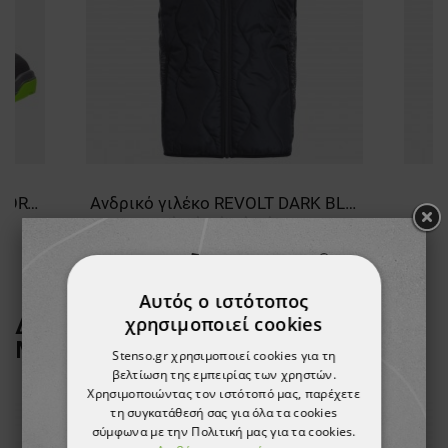
Τουριστικά παπούτσια GARSPORT SPARROW MID WP
Ανδρικό γιλέκο REVOLT DARK BLUE
26,11 €
Αυτός ο ιστότοπος
χρησιμοποιεί cookies
ΔΕΙΤΕ ΠΕΡΙΣΣΟΤΕΡΑ ΑΠΟ ΤΗ
ΜΑΡΚΑ
STENSO
Stenso.gr χρησιμοποιεί cookies για τη
βελτίωση της εμπειρίας των χρηστών.
Χρησιμοποιώντας τον ιστότοπό μας, παρέχετε
τη συγκατάθεσή σας για όλα τα cookies
ТΟ ΠΡΟΪΌΝ ΈΧΕΙ ΕΞΑΝΤΛΗΘΕΊ
σύμφωνα με την Πολιτική μας για τα cookies.