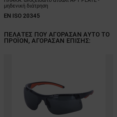
ΠΛΑΚΑ: ανοξείδωτο ατσάλι APT PLATE -
μηδενική διάτρηση
EN ISO 20345
ΠΕΛΆΤΕΣ ΠΟΥ ΑΓΌΡΑΣΑΝ ΑΥΤΌ ΤΟ
ΠΡΟΪΌΝ, ΑΓΌΡΑΣΑΝ ΕΠΊΣΗΣ: