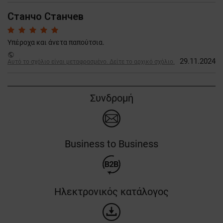
Станчо Станчев
Υπέροχα και άνετα παπούτσια.
public
29.11.2024
Αυτό το σχόλιο είναι μεταφρασμένο. Δείτε το αρχικό σχόλιο.
Συνδρομή
Business to Business
Ηλεκτρονικός κατάλογος