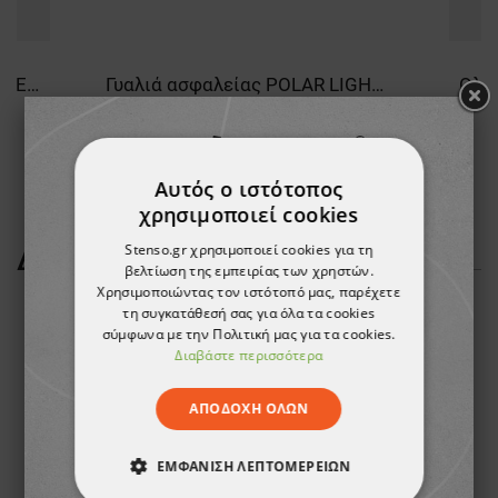
Εσωτερικές ωτοασπίδες BBU EP 600
Γυαλιά ασφαλείας POLAR LIGHTNING UV 400
25,36 €
Αυτός ο ιστότοπος
χρησιμοποιεί cookies
Stenso.gr χρησιμοποιεί cookies για τη
ΔΕΊΤΕ ΠΕΡΙΣΣΌΤΕΡΑ
βελτίωση της εμπειρίας των χρηστών.
Χρησιμοποιώντας τον ιστότοπό μας, παρέχετε
τη συγκατάθεσή σας για όλα τα cookies
σύμφωνα με την Πολιτική μας για τα cookies.
Διαβάστε περισσότερα
ΑΠΟΔΟΧΉ ΌΛΩΝ
ΕΜΦΆΝΙΣΗ ΛΕΠΤΟΜΕΡΕΙΏΝ