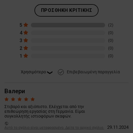
ΠΡΟΣΘΉΚΗ ΚΡΙΤΙΚΉΣ
5
(2)
4
(0)
3
(0)
2
(0)
1
(0)
Επιβεβαιωμένη παραγγελία
done
Валери
Στιβαρό και αξιόπιστο. Ελέγχεται από την
επιθεώρηση εργασίας στη Γερμανία. Είμαι
συγκολλητής ιστιοφόρων σκαφών.
public
29.11.2024
Αυτό το σχόλιο είναι μεταφρασμένο. Δείτε το αρχικό σχόλιο.