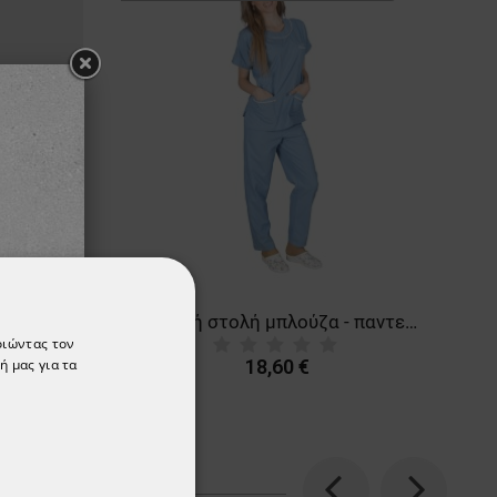
Ποδονάρια μιας χρήσης - 100 τεμ. TERI
Ιατρική στολή μπλούζα - παντελόνι (σετ) G10
οιώντας τον
18,60 €
ή μας για τα