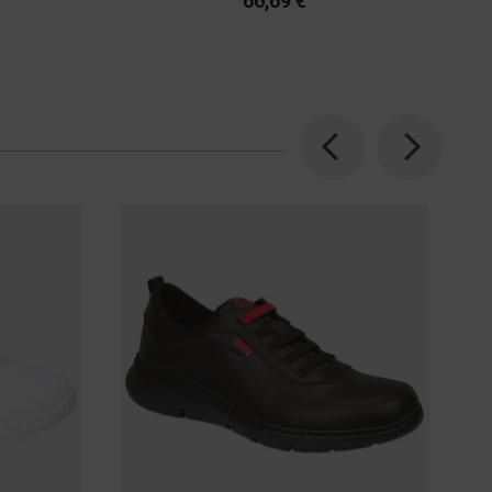
66,69 €
Previous
Next