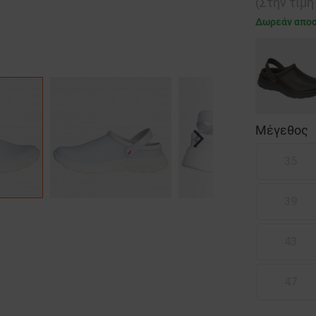
(Στην τιμ
Δωρεάν απο
Μέγεθος
Next
35
39
43
47