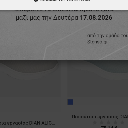
ΑΊΤΗΤΑ
ΑΠΌΔΟΣΗΣ
ΣΤΌΧΕΥΣΗΣ
ΛΕΙΤΟΥΡΓΙΚ
ΈΝΑ
μπλε
Παπούτσια εργασίας DIAN ALICANTE GREY/WHITE O1 FO SRC 3533