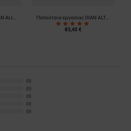
Παπούτσια εργασίας DIAN ALICANTE WHITE O1 FO SRC 3531
Παπούτσια εργασίας DIAN ALTEA PLUS BLANCO O1 SRC
83,45 €
(0)
(0)
(0)
(0)
(0)