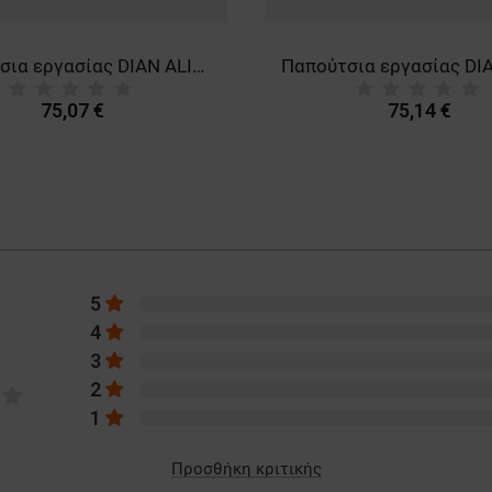
Παπούτσια εργασίας DIAN ALICANTE PINK O1 FO SRC 3537
75,07 €
75,14 €
5
4
3
2
1
Προσθήκη κριτικής