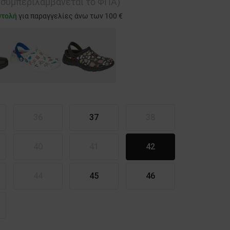
ή συμπεριλαμβάνεται το ΦΠΑ)
στολή
για παραγγελίες άνω των 100 €
36
37
38
40
41
42
44
45
46