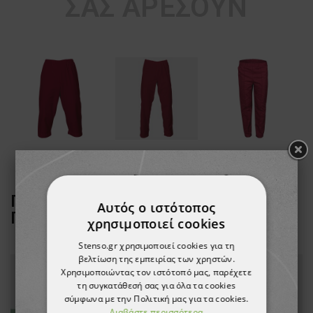
ΣΑΣ ΑΡΈΣΟΥΝ
ΠΕΛΆΤΕΣ ΠΟΥ ΑΓΌΡΑΣΑΝ ΑΥΤΌ ΤΟ
Αυτός ο ιστότοπος
ΠΡΟΪΌΝ, ΑΓΌΡΑΣΑΝ ΕΠΊΣΗΣ:
χρησιμοποιεί cookies
Stenso.gr χρησιμοποιεί cookies για τη
βελτίωση της εμπειρίας των χρηστών.
Χρησιμοποιώντας τον ιστότοπό μας, παρέχετε
τη συγκατάθεσή σας για όλα τα cookies
σύμφωνα με την Πολιτική μας για τα cookies.
Διαβάστε περισσότερα