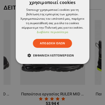
χρησιμοποιεί cookies
ΔΕΊΤΕ ΠΕΡΙΣΣΌΤΕΡΑ
Stenso.gr χρησιμοποιεί cookies για τη
βελτίωση της εμπειρίας των χρηστών.
Χρησιμοποιώντας τον ιστότοπό μας, παρέχετε
τη συγκατάθεσή σας για όλα τα cookies
σύμφωνα με την Πολιτική μας για τα cookies.
Διαβάστε περισσότερα
ΑΠΟΔΟΧΉ ΌΛΩΝ
ΕΜΦΆΝΙΣΗ ΛΕΠΤΟΜΕΡΕΙΏΝ
ΑΠΟΛΎΤΩΣ ΑΠΑΡΑΊΤΗΤΑ
ΑΠΌΔΟΣΗΣ
ΣΤΌΧΕΥΣΗΣ
ΛΕΙΤΟΥΡΓΙΚΌΤΗΤΑΣ
Παπούτσια εργασίας RULER MID S3S FO SR BLACK
Παπούτσια εργασίας RULER MID O2 FO SR BLACK
ΜΗ ΤΑΞΙΝΟΜΗΜΈΝΑ
53,94 €