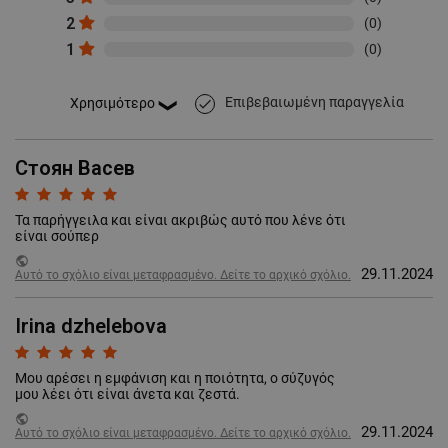
2
(0)
1
(0)
Επιβεβαιωμένη παραγγελία
done
Стоян Васев
Τα παρήγγειλα και είναι ακριβώς αυτό που λένε ότι
είναι σούπερ
public
29.11.2024
Αυτό το σχόλιο είναι μεταφρασμένο. Δείτε το αρχικό σχόλιο.
Irina dzhelebova
Μου αρέσει η εμφάνιση και η ποιότητα, ο σύζυγός
μου λέει ότι είναι άνετα και ζεστά.
public
29.11.2024
Αυτό το σχόλιο είναι μεταφρασμένο. Δείτε το αρχικό σχόλιο.