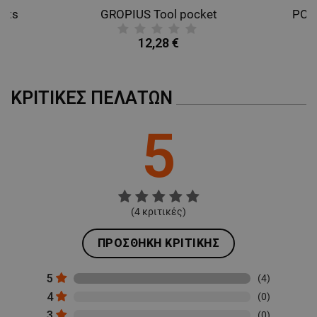
ants
GROPIUS Tool pocket
12,28 €
ΚΡΙΤΙΚΈΣ ΠΕΛΑΤΏΝ
5
(
4
κριτικές)
ΠΡΟΣΘΉΚΗ ΚΡΙΤΙΚΉΣ
5
(4)
4
(0)
3
(0)