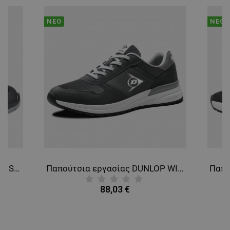
ΝΈΟ
ΝΈΟ
Παπούτσια εργασίας UNO LOW S3S FO LG SR ESD
Παπούτσια εργασίας DUNLOP WING EVO O2 FO SR HRO DARK GREY
88,03 €