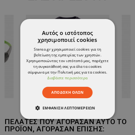
Αυτός ο ιστότοπος
χρησιμοποιεί cookies
Stenso.gr χρησιμοποιεί cookies για τη
βελτίωση της εμπειρίας των χρηστών.
Χρησιμοποιώντας τον ιστότοπό μας, παρέχετε
τη συγκατάθεσή σας για όλα τα cookies
σύμφωνα με την Πολιτική μας για τα cookies.
Διαβάστε περισσότερα
ΑΠΟΔΟΧΉ ΌΛΩΝ
ΕΜΦΆΝΙΣΗ ΛΕΠΤΟΜΕΡΕΙΏΝ
ΠΕΛΆΤΕΣ ΠΟΥ ΑΓΌΡΑΣΑΝ ΑΥΤΌ ΤΟ
ΑΠΟΛΎΤΩΣ ΑΠΑΡΑΊΤΗΤΑ
ΠΡΟΪΌΝ, ΑΓΌΡΑΣΑΝ ΕΠΊΣΗΣ: