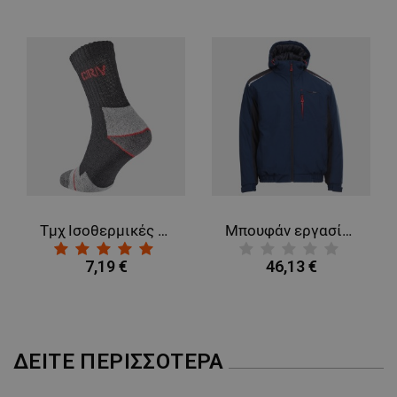
ΑΠΌΔΟΣΗΣ
ΣΤΌΧΕΥΣΗΣ
ΛΕΙΤΟΥΡΓΙΚΌΤΗΤΑΣ
ΜΗ ΤΑΞΙΝΟΜΗΜΈΝΑ
Τμχ Ισοθερμικές κάλτσες CHERTAN - 3
Μπουφάν εργασίας REVOLT SOFTSHELL WINTER NAVY BLUE/BLACK
7,19 €
46,13 €
ΔΕΊΤΕ ΠΕΡΙΣΣΌΤΕΡΑ