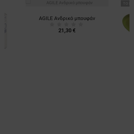
ТΟ ΠΡ
AGILE Ανδρικό μπουφάν
21,30 €
A