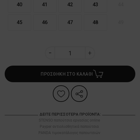
40
41
42
43
44
45
46
47
48
49
ΠΡΟΣΘΗΚΗ ΣΤΟ ΚΑΛΑΘΙ
ΔΕΊΤΕ ΠΕΡΙΣΣΌΤΕΡΑ ΠΡΟΪΌΝΤΑ:
STENSO παπούτσια εργασίας online
Payper αντιολισθητικά παπούτσια
PANDA τιμοκατάλογος παπουτσιών