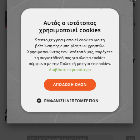
Αυτός ο ιστότοπος
χρησιμοποιεί cookies
Stenso.gr χρησιμοποιεί cookies για τη
βελτίωση της εμπειρίας των χρηστών.
Χρησιμοποιώντας τον ιστότοπό μας, παρέχετε
τη συγκατάθεσή σας για όλα τα cookies
Παπούτσια εργασίας RACE PRO LADY LOW S1PS ESD
Παπούτσια εργασίας KASTOR 2.0 GREY LOW S1
Πα
σύμφωνα με την Πολιτική μας για τα cookies.
Διαβάστε περισσότερα
28,52 €
ΑΠΟΔΟΧΉ ΌΛΩΝ
ΕΜΦΆΝΙΣΗ ΛΕΠΤΟΜΕΡΕΙΏΝ
ΔΕΙΤΕ ΠΕΡΙΣΣΟΤΕΡΑ ΑΠΟ ΤΗ
ΑΠΟΛΎΤΩΣ ΑΠΑΡΑΊΤΗΤΑ
ΜΑΡΚΑ
CERVA
ΑΠΌΔΟΣΗΣ
ΣΤΌΧΕΥΣΗΣ
ТΟ ΠΡΟΪΌΝ ΈΧΕΙ ΕΞΑΝΤΛΗΘΕΊ
ТΟ ΠΡ