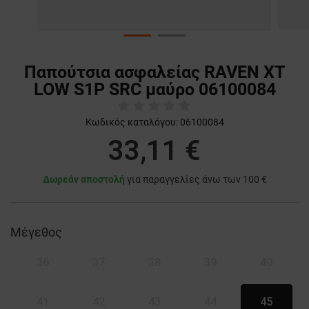
Παπούτσια ασφαλείας RAVEN XT
LOW S1P SRC μαύρο 06100084
Κωδικός καταλόγου:
06100084
33,11 €
Δωρεάν αποστολή
για παραγγελίες άνω των 100 €
Μέγεθος
36
37
38
39
40
41
42
43
44
45