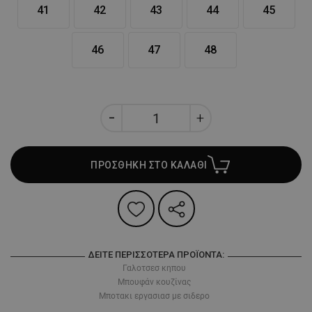
41
42
43
44
45
46
47
48
ΠΡΟΣΘΗΚΗ ΣΤΟ ΚΑΛΑΘΙ
ΔΕΊΤΕ ΠΕΡΙΣΣΌΤΕΡΑ ΠΡΟΪΌΝΤΑ:
Γαλοτσεσ κηπου
Μπουφάν κουζίνας
Μποτακι εργασιασ με σιδερο