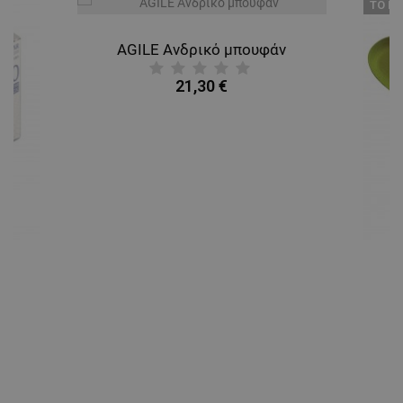
ТΟ ΠΡ
AGILE Ανδρικό μπουφάν
21,30 €
A