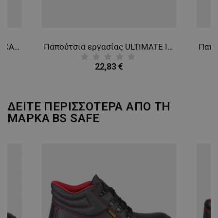
ΑΠΌΔΟΣΗΣ
ΣΤΌΧΕΥΣΗΣ
ΛΕΙΤΟΥΡΓΙΚΌΤΗΤΑΣ
Παπούτσια εργασίας DIAN ALICANTE LIGHT BLUE/WHITE O1 FO SRC 3534
Παπούτσια εργασίας ULTIMATE II LOW S3 MF
ΜΗ ΤΑΞΙΝΟΜΗΜΈΝΑ
22,83 €
ΔΕΙΤΕ ΠΕΡΙΣΣΟΤΕΡΑ ΑΠΟ ΤΗ
ΜΑΡΚΑ
BS SAFE