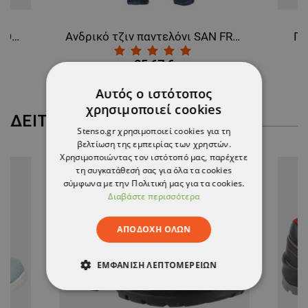
Λαστιχένιες μπότες DUNLOP DEE
Ανδρικό τζιν παντελόνι SAN FRANCISCO
Πα
25,67 €
Αυτός ο ιστότοπος
χρησιμοποιεί cookies
ΔΕΊΤΕ ΠΕΡΙΣΣΌΤΕΡΑ
Stenso.gr χρησιμοποιεί cookies για τη
βελτίωση της εμπειρίας των χρηστών.
Χρησιμοποιώντας τον ιστότοπό μας, παρέχετε
τη συγκατάθεσή σας για όλα τα cookies
σύμφωνα με την Πολιτική μας για τα cookies.
Διαβάστε περισσότερα
ΑΠΟΔΟΧΉ ΌΛΩΝ
ΕΜΦΆΝΙΣΗ ΛΕΠΤΟΜΕΡΕΙΏΝ
ΑΠΟΛΎΤΩΣ ΑΠΑΡΑΊΤΗΤΑ