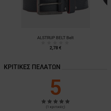
ALSTRUP BELT Belt
B
2,78 €
ΚΡΙΤΙΚΈΣ ΠΕΛΑΤΏΝ
5
(
1
κριτικές)