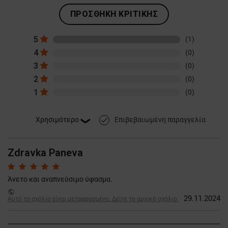
ΠΡΟΣΘΉΚΗ ΚΡΙΤΙΚΉΣ
5
(1)
4
(0)
3
(0)
2
(0)
1
(0)
Επιβεβαιωμένη παραγγελία
done
Zdravka Paneva
Άνετο και αναπνεύσιμο ύφασμα.
public
29.11.2024
Αυτό το σχόλιο είναι μεταφρασμένο. Δείτε το αρχικό σχόλιο.