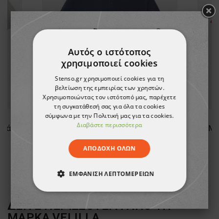
Αυτός ο ιστότοπος
χρησιμοποιεί cookies
Stenso.gr χρησιμοποιεί cookies για τη
βελτίωση της εμπειρίας των χρηστών.
Χρησιμοποιώντας τον ιστότοπό μας, παρέχετε
τη συγκατάθεσή σας για όλα τα cookies
σύμφωνα με την Πολιτική μας για τα cookies.
Διαβάστε περισσότερα
υζάκι
Μπλουζάκι πόλο VELILLA NAVY BLUE
Μπ
17,36 €
ΑΠΟΔΟΧΉ ΌΛΩΝ
ΕΜΦΆΝΙΣΗ ΛΕΠΤΟΜΕΡΕΙΏΝ
ΑΠΟΛΎΤΩΣ ΑΠΑΡΑΊΤΗΤΑ
ΔΕΙΤΕ ΠΕΡΙΣΣΟΤΕΡΑ ΑΠΟ ΤΗ
ΜΑΡΚΑ
VELILLA
ΑΠΌΔΟΣΗΣ
ΣΤΌΧΕΥΣΗΣ