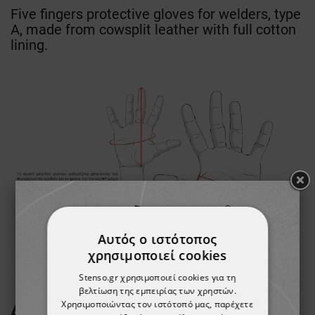
Five fingers protective gloves for welders, type
A, made from cowsplit leather with full cotton
lining.
Αυτός ο ιστότοπος
χρησιμοποιεί cookies
Stenso.gr χρησιμοποιεί cookies για τη
βελτίωση της εμπειρίας των χρηστών.
Χρησιμοποιώντας τον ιστότοπό μας, παρέχετε
ΔΕΙΤΕ ΠΕΡΙΣΣΟΤΕΡΑ ΑΠΟ ΤΗ