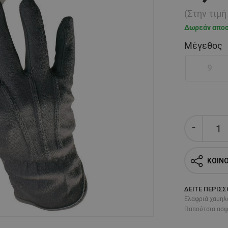
(Στην τιμ
Δωρεάν απο
Μέγεθος
9
ΚΟΙΝ
ΔΕΊΤΕ ΠΕΡΙΣ
Ελαφριά χαμηλ
Παπούτσια ασφα