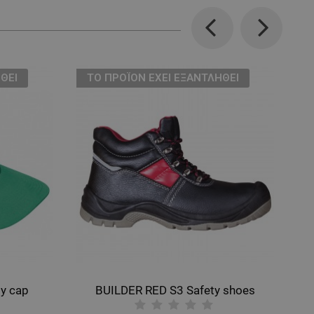
Previous
Next
ΘΕΊ
ТΟ ΠΡΟΪΌΝ ΈΧΕΙ ΕΞΑΝΤΛΗΘΕΊ
y cap
BUILDER RED S3 Safety shoes