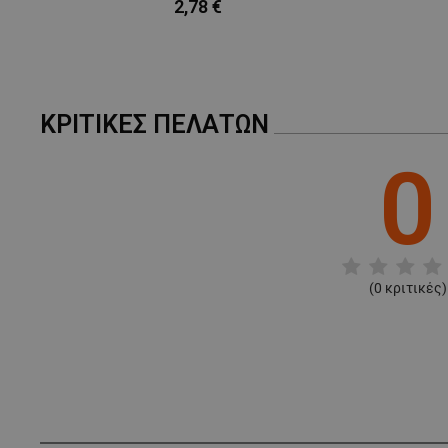
2,78 €
ΚΡΙΤΙΚΈΣ ΠΕΛΑΤΏΝ
0
(
0
κριτικές)