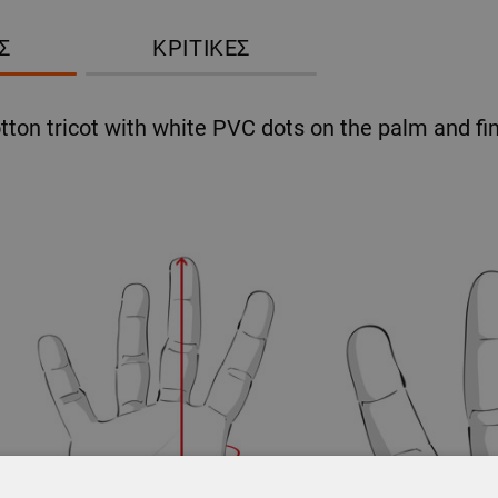
Σ
ΚΡΙΤΙΚΈΣ
ton tricot with white PVC dots on the palm and fing