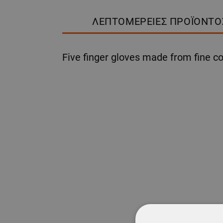
ΛΕΠΤΟΜΈΡΕΙΕΣ ΠΡΟΪΌΝΤΟ
Five finger gloves made from fine cot